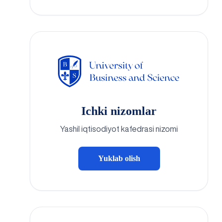
Ichki nizomlar
Yashil iqtisodiyot kafedrasi nizomi
Yuklab olish