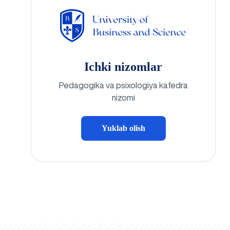
Ichki nizomlar
Pedagogika va psixologiya kafedra
nizomi
Yuklab olish