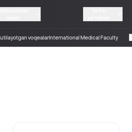
Abituryentlar
Taʼlim
uchun
yoʼnalishi
utilayotgan voqealar
International Medical Faculty
O