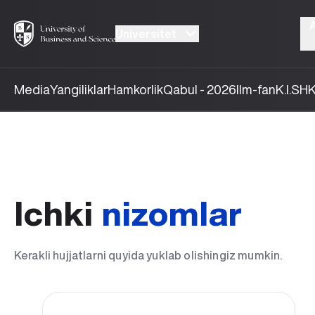
Universitet
Media
Yangiliklar
Hamkorlik
Qabul - 2026
Ilm-fan
K.I.SH
K
Ichki
nizomlar
Kerakli hujjatlarni quyida yuklab olishingiz mumkin.