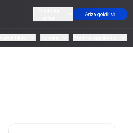
Talabalar
Ariza qoldirish
uchun
ʻzbek tilida
Tizimlar
Student app ilovasi