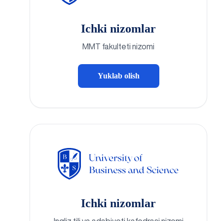
Ichki nizomlar
MMT fakulteti nizomi
Yuklab olish
Ichki nizomlar