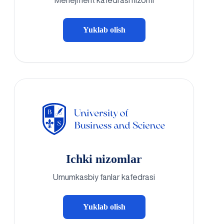
Menejment kafedrasi nizomi
Yuklab olish
Ichki nizomlar
Umumkasbiy fanlar kafedrasi
Yuklab olish