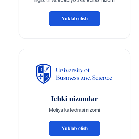
Ingliz tili va adabiyoti kafedrasi nizomi
Yuklab olish
Ichki nizomlar
Moliya kafedrasi nizomi
Yuklab olish