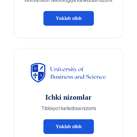
Innovatsion texnologiya kafedrasi nizomi
Yuklab olish
Ichki nizomlar
Tibbiyot kafedrasi nizomi
Yuklab olish