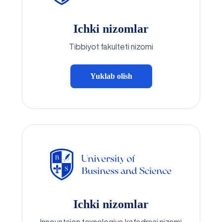
Ichki nizomlar
Tibbiyot fakulteti nizomi
Yuklab olish
Ichki nizomlar