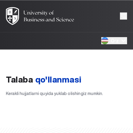
Oʻz
Talaba
qo'llanmasi
Kerakli hujjatlarni quyida yuklab olishingiz mumkin.