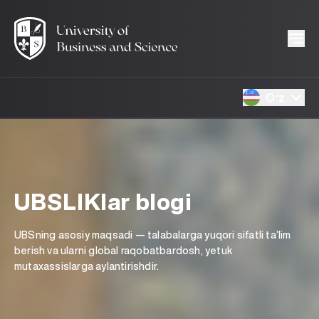
Oʻz
UBSLIKlar blogi
UBSning asosiy maqsadi — talabalarga yuqori sifatli ta’lim
berish va ularni global raqobatbardosh, yetuk
mutaxassislarga aylantirishdir.