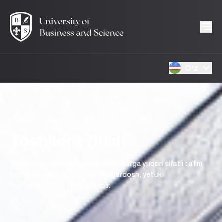
Oʻz
Toshkent filiali
UBSning asosiy maqsadi — talabalarga yuqori sifatli ta’lim
berish va ularni global raqobatbardosh, yetuk
mutaxassislarga aylantirishdir.