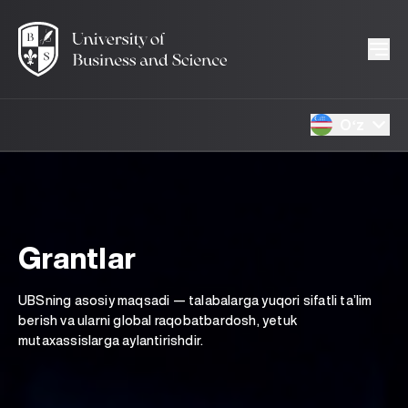
Oʻz
Grantlar
UBSning asosiy maqsadi — talabalarga yuqori sifatli ta’lim
berish va ularni global raqobatbardosh, yetuk
mutaxassislarga aylantirishdir.