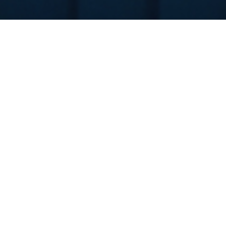
Kerakli hujjatlar ro‘yxati