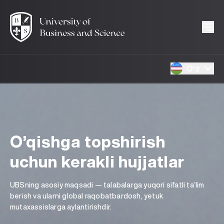
Oʻz
O’qishga topshirish
uchun kerakli hujjatlar
UBSning asosiy maqsadi — talabalarga yuqori sifatli ta’lim
berish va ularni global raqobatbardosh, yetuk
mutaxassislarga aylantirishdir.