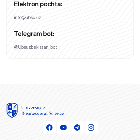
Elektron pochta:
info@ubsu.uz
Telegram bot:
@Ubsuzbekistan_bot