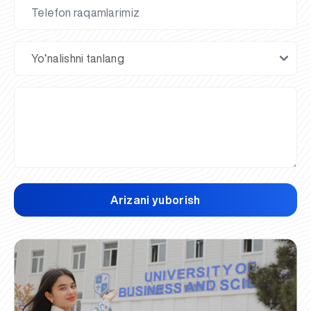
Arizani yuborish