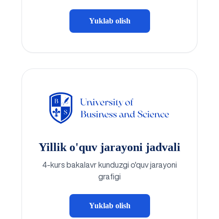
Yuklab olish
Yillik o'quv jarayoni jadvali
4-kurs bakalavr kunduzgi o'quv jarayoni
grafigi
Yuklab olish