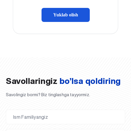
Yuklab olish
Savollaringiz
bo’lsa qoldiring
Savolingiz bormi? Biz tinglashga tayyormiz.