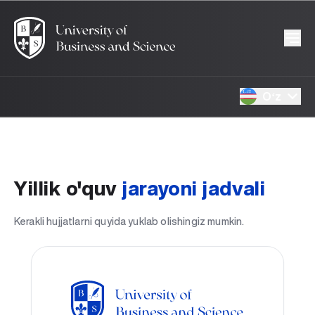
Oʻz
Yillik o'quv
jarayoni jadvali
Kerakli hujjatlarni quyida yuklab olishingiz mumkin.