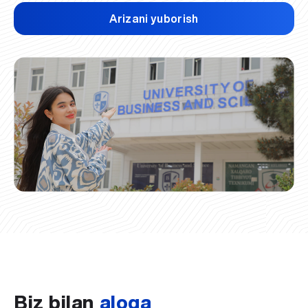
Arizani yuborish
Biz bilan
aloqa