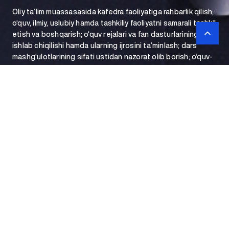
Oliy ta’lim muassasasida kafedra faoliyatiga rahbarlik qilish;
o‘quv, ilmiy, uslubiy hamda tashkiliy faoliyatni samarali tashkil
etish va boshqarish; o‘quv rejalari va fan dasturlarining
ishlab chiqilishi hamda ularning ijrosini ta’minlash; dars
mashg‘ulotlarining sifati ustidan nazorat olib borish; o‘quv-
uslubiy materiallar, darsliklar va qo‘llanmalar tayyorlanishini
tashkil etish uchun mas’uldir.
Moliya kafedrasi
mudiri
Oliy ta’lim muassasasida kafedra faoliyatiga rahbarlik qilish;