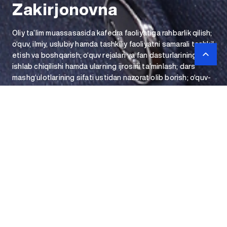
Zakirjonovna
Oliy ta’lim muassasasida kafedra faoliyatiga rahbarlik qilish;
o‘quv, ilmiy, uslubiy hamda tashkiliy faoliyatni samarali tashkil
etish va boshqarish; o‘quv rejalari va fan dasturlarining
ishlab chiqilishi hamda ularning ijrosini ta’minlash; dars
mashg‘ulotlarining sifati ustidan nazorat olib borish; o‘quv-
uslubiy materiallar, darsliklar va qo‘llanmalar tayyorlanishini
tashkil etish uchun mas’uldir.
Umumkasbiy fanlar
kafedrasi