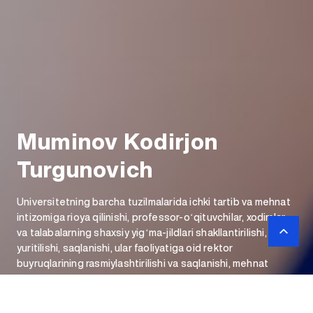
Muminov Kodirjon
Turgunovich
Universitetning barcha tuzilmalarida ichki tartib va mehnat
intizomiga rioya qilinishi, professor-oʻqituvchilar, xodimlar
va talabalarning shaxsiy yigʻma-jildlari shakllantirilishi,
yuritilishi, saqlanishi, ular faoliyatiga oid rektor
buyruqlarining rasmiylashtirilishi va saqlanishi, mehnat
munosabatlarida mehnat oid qonunchilik talablarini
boshqaradi.