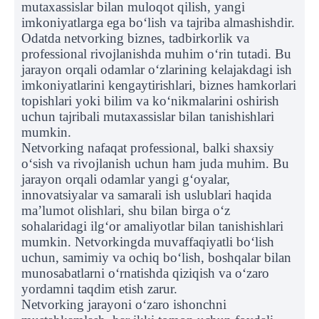
mutaxassislar bilan muloqot qilish, yangi
imkoniyatlarga ega bo‘lish va tajriba almashishdir.
Odatda netvorking biznes, tadbirkorlik va
professional rivojlanishda muhim o‘rin tutadi. Bu
jarayon orqali odamlar o‘zlarining kelajakdagi ish
imkoniyatlarini kengaytirishlari, biznes hamkorlari
topishlari yoki bilim va ko‘nikmalarini oshirish
uchun tajribali mutaxassislar bilan tanishishlari
mumkin.
Netvorking nafaqat professional, balki shaxsiy
o‘sish va rivojlanish uchun ham juda muhim. Bu
jarayon orqali odamlar yangi g‘oyalar,
innovatsiyalar va samarali ish uslublari haqida
ma’lumot olishlari, shu bilan birga o‘z
sohalaridagi ilg‘or amaliyotlar bilan tanishishlari
mumkin. Netvorkingda muvaffaqiyatli bo‘lish
uchun, samimiy va ochiq bo‘lish, boshqalar bilan
munosabatlarni o‘rnatishda qiziqish va o‘zaro
yordamni taqdim etish zarur.
Netvorking jarayoni o‘zaro ishonchni