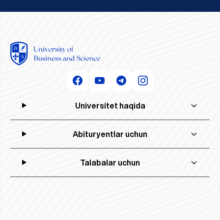
aniqlab, innovatsion yechimlar topasiz.9. Ilova
balki shaxsiy farovonlikni taʼminlash uchun
borada UBS ustozlari va talaba yoshlari
bog'chada tarbiyachi bo'lsam, 20-30 nafar
ishlab chiquvchi Mobil ilovalardan kompyuter
ham muhimdir.5. Ilm yoʻli va yangi
o'rtasida hech qanday muammo yo'q, chunki
bolaga ta'lim beraman, mudira bo'lsam esa
dasturlarigacha — siz hammasini
kashfiyotlarOliy taʼlim ilmiy izlanishlar olib
ular bir oiladir.BeshinchidanUBS —
200-250 nafar bolani tarbiyalayman. Ammo,
yaratishingiz mumkin.10. Xavfsizlik tahlilchisi
borish uchun keng imkoniyatlar yaratadi.
O'zbekistonning eng yaxshi nodavlat oliygohi.
oliygoh ustozi bo'lsam, jamiyatimizning katta
(Cybersecurity analyst) Kiberxavfsizlik — bu
Taʼlim davomida siz ilmiy tadqiqotlar olib
Men UBS bilan faxrlanaman va uning rivoji
bir qismiga, ya'ni o'z kasbiga sodiq va jon
XXI asr qalqoni. Siz tizimlarni himoya
borish, yangi kashfiyotlar qilish va oʻzingizni
uchun o'z hissamni albatta qo'shaman.
kuydirib xizmat qiladigan kadrlarni
qilasiz.11. Ma’lumotlar bazasi administratori
ilmiy sohada kashf etish imkoniga ega
Dunyoning eng kuchli universitetlar "Top-
tayyorlashda yordam bergan bo'laman. Bu
Ma’lumotlar — zamonaviy olamning oltini. Siz
boʻlasiz. Bu jarayon orqali siz nafaqat oʻz
1000" taligiga biz siz bilan birgalikda kiramiz.
esa mening eng katta orzularimdan biridir.
ularni boshqarasiz.12. Biznes tahlilchisi (BI
bilimingizni kengaytirasiz, balki insoniyatga
Axir bir nechta chet el oliygohlari bilan
analyst) Strategik fikrlovchisiz. Siz kompaniya
yangi ilmiy yutuqlarni taqdim etish imkoniga
hamkorlik shartnomalari va
qarorlariga yo‘l ko‘rsatasiz.13. UX dizayneri
ham ega boʻlasiz.
memorandumlar imzolangan, UBS talabalari
Foydalanuvchi dasturdan mamnunmi? Bu
o'z o'qishlarini bemalol chet ellarda davom
sizning dizayningizga bog‘liq.14. Tarmoq
ettirish uchun imkoniyatga ega.Bir so'z bilan
muhandisi Katta korxonalarning interneti,
aytganda, UBS yoshlar kelajagi uchun
server aloqalari — bu sizning ishingiz.15.
qayg'uradigan eng jonkuyar oliygohdir.
Dasturiy ta’minot muhandisi Siz asosiy kodni
Shuncha imkoniyatlar bor ekan, biz faqat va
yozasiz. Dasturlar sizning yordamingiz bilan
faqat o'qishimiz kerak.
ishlaydi.16. Bulut muhandisi (Cloud Engineer)
Universitet haqida
Dasturlar va fayllar “bulutda” saqlanadi. Siz
esa ularni boshqarasiz.17. IT arxitektSiz
kompaniya IT infratuzilmasini
loyihalashtirasiz — puxta va xavfsiz.18.
Abituryentlar uchun
Dasturiy arxitektYirik dastur loyihalarini
boshqarasiz. Siz muhandislar jamoasiga
yo‘nalish berasiz.19. Bosh texnologiya
direktori (CTO) Bu texnologiyalar bo‘yicha
eng yuqori lavozim. Siz butun kompaniyaning
Talabalar uchun
IT strategiyasini belgilaysiz.IT sohasi — bu
to‘xtovsiz harakatda bo‘lgan poyezd. Unda
harakat qilish uchun bilim, tajriba kerak.
Diplom sizga chiptani beradi, lekin mashinist
bo‘lish — sizning qo‘lingizda.Agar siz
o'zingizni kelajakda shu kasb egasi sifatida
tasavvur qilsangiz UBSdagi quyidagi
yo’nalishlarga hujjat topshiring.IT
yo’nalishlari:— Axborot tizimlari va
texnologiyalari — Axborot xavfsizligi—