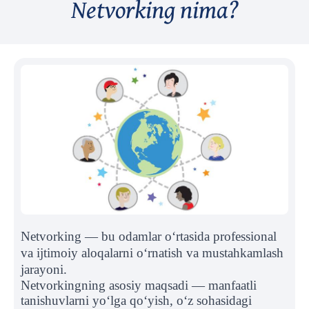
Netvorking nima?
Netvorking — bu odamlar o‘rtasida professional
va ijtimoiy aloqalarni o‘rnatish va mustahkamlash
jarayoni.
Netvorkingning asosiy maqsadi — manfaatli
tanishuvlarni yo‘lga qo‘yish, o‘z sohasidagi