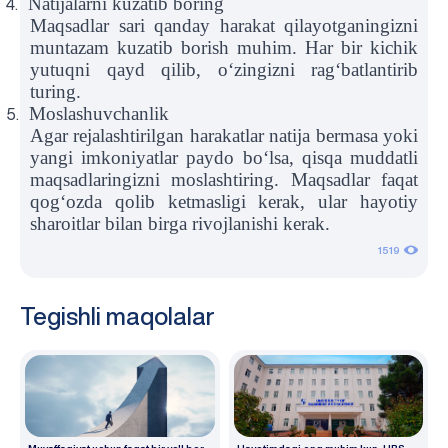
Natijalarni kuzatib boring
4.
Maqsadlar sari qanday harakat qilayotganingizni
muntazam kuzatib borish muhim. Har bir kichik
yutuqni qayd qilib, o‘zingizni rag‘batlantirib
turing.
Moslashuvchanlik
5.
Agar rejalashtirilgan harakatlar natija bermasa yoki
yangi imkoniyatlar paydo bo‘lsa, qisqa muddatli
maqsadlaringizni moslashtiring. Maqsadlar faqat
qog‘ozda qolib ketmasligi kerak, ular hayotiy
sharoitlar bilan birga rivojlanishi kerak.
1519
Tegishli maqolalar
Muvaffaqiyat uchun faqat bir yo'l bor
Hayotimdagi eng muhim kun: UBS