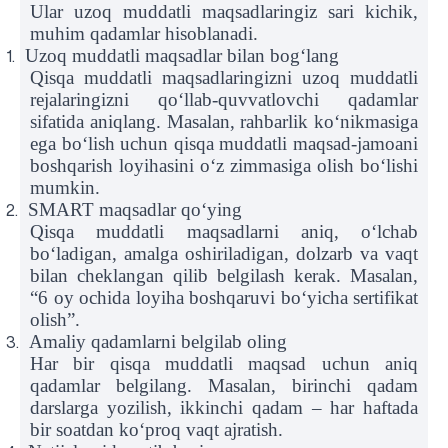
Ular uzoq muddatli maqsadlaringiz sari kichik,
muhim qadamlar hisoblanadi.
Uzoq muddatli maqsadlar bilan bog‘lang
1.
Qisqa muddatli maqsadlaringizni uzoq muddatli
rejalaringizni qo‘llab-quvvatlovchi qadamlar
sifatida aniqlang. Masalan, rahbarlik ko‘nikmasiga
ega bo‘lish uchun qisqa muddatli maqsad-jamoani
boshqarish loyihasini o‘z zimmasiga olish bo‘lishi
mumkin.
SMART maqsadlar qo‘ying
2.
Qisqa muddatli maqsadlarni aniq, o‘lchab
bo‘ladigan, amalga oshiriladigan, dolzarb va vaqt
bilan cheklangan qilib belgilash kerak. Masalan,
“6 oy ochida loyiha boshqaruvi bo‘yicha sertifikat
olish”.
Amaliy qadamlarni belgilab oling
3.
Har bir qisqa muddatli maqsad uchun aniq
qadamlar belgilang. Masalan, birinchi qadam
darslarga yozilish, ikkinchi qadam – har haftada
bir soatdan ko‘proq vaqt ajratish.