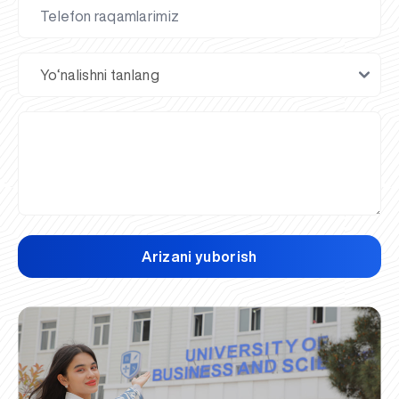
Arizani yuborish