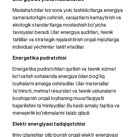
Maslahatchilar korxona yoki tashkilotlarga energiya 
samaradorligini oshirish, xarajatlarni kamaytirish va 
ekologik standartlarga moslashish bo‘yicha 
tavsiyalar beradi. Ular energiya auditlari, texnik 
tahlillar va strategik rejalashtirish orqali mijozlarga 
individual yechimlar taklif etadilar.
Energetika pudratchisi
Energetika pudratchilari qurilish va texnik xizmat 
ko‘rsatish sohalarida energiya bilan bog‘liq 
loyihalarni amalga oshiradilar. Ular materiallar 
ta’minoti, mehnat resurslari va texnik uskunalarni 
boshqarish orqali loyihaning muvaffaqiyatli 
bajarilishini ta’minlaydilar. Bu kasb amaliy tajriba va 
menejerlik ko‘nikmalarini talab qiladi.
Elektr energiyasi tadqiqotchisi
Ilmiy izlanishlar olib borish orqali elektr energiyasi 