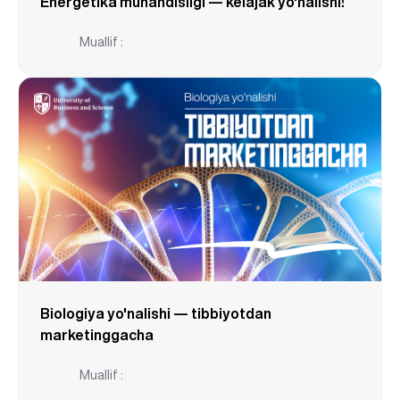
Energetika muhandisligi — kelajak yo'nalishi!
Muallif :
Biologiya yo'nalishi — tibbiyotdan
marketinggacha
Muallif :