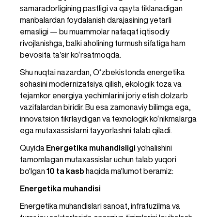
samaradorligining pastligi va qayta tiklanadigan 
manbalardan foydalanish darajasining yetarli 
emasligi — bu muammolar nafaqat iqtisodiy 
rivojlanishga, balki aholining turmush sifatiga ham 
bevosita ta’sir ko‘rsatmoqda.
Shu nuqtai nazardan, O‘zbekistonda energetika 
sohasini modernizatsiya qilish, ekologik toza va 
tejamkor energiya yechimlarini joriy etish dolzarb 
vazifalardan biridir. Bu esa zamonaviy bilimga ega, 
innovatsion fikrlaydigan va texnologik ko‘nikmalarga 
ega mutaxassislarni tayyorlashni talab qiladi.
Quyida 
Energetika muhandisligi
 yo'nalishini 
tamomlagan mutaxassislar uchun talab yuqori 
bo'lgan 
10 ta kasb
 haqida ma'lumot beramiz:
Energetika muhandisi
Energetika muhandislari sanoat, infratuzilma va 