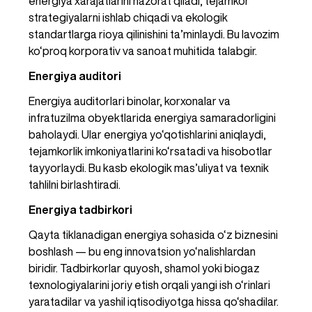
energiya xarajatlarini nazorat qiladi, tejamkor 
strategiyalarni ishlab chiqadi va ekologik 
standartlarga rioya qilinishini ta’minlaydi. Bu lavozim 
ko‘proq korporativ va sanoat muhitida talabgir.
Energiya auditori
Energiya auditorlari binolar, korxonalar va 
infratuzilma obyektlarida energiya samaradorligini 
baholaydi. Ular energiya yo‘qotishlarini aniqlaydi, 
tejamkorlik imkoniyatlarini ko‘rsatadi va hisobotlar 
tayyorlaydi. Bu kasb ekologik mas’uliyat va texnik 
tahlilni birlashtiradi.
Energiya tadbirkori
Qayta tiklanadigan energiya sohasida o‘z biznesini 
boshlash — bu eng innovatsion yo‘nalishlardan 
biridir. Tadbirkorlar quyosh, shamol yoki biogaz 
texnologiyalarini joriy etish orqali yangi ish o‘rinlari 
yaratadilar va yashil iqtisodiyotga hissa qo‘shadilar. 