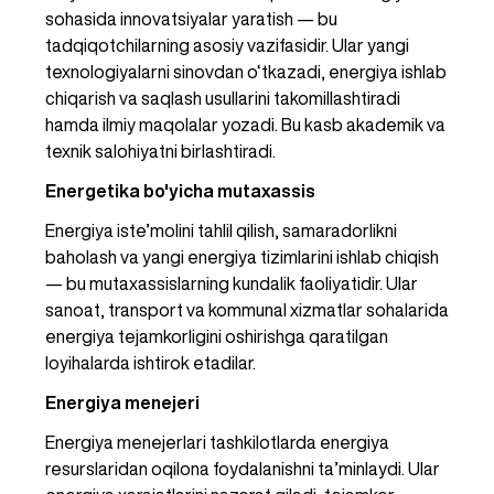
sohasida innovatsiyalar yaratish — bu 
tadqiqotchilarning asosiy vazifasidir. Ular yangi 
texnologiyalarni sinovdan o‘tkazadi, energiya ishlab 
chiqarish va saqlash usullarini takomillashtiradi 
hamda ilmiy maqolalar yozadi. Bu kasb akademik va 
texnik salohiyatni birlashtiradi.
Energetika bo'yicha mutaxassis
Energiya iste’molini tahlil qilish, samaradorlikni 
baholash va yangi energiya tizimlarini ishlab chiqish 
— bu mutaxassislarning kundalik faoliyatidir. Ular 
sanoat, transport va kommunal xizmatlar sohalarida 
energiya tejamkorligini oshirishga qaratilgan 
loyihalarda ishtirok etadilar.
Energiya menejeri
Energiya menejerlari tashkilotlarda energiya 
resurslaridan oqilona foydalanishni ta’minlaydi. Ular 