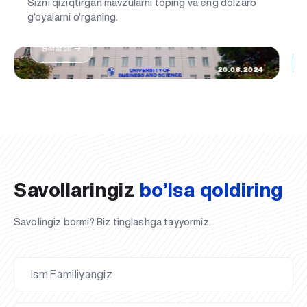
Sizni qiziqtirgan mavzularni toping va eng dolzarb
Hayotimdagi eng muhim kun: UBS talabasi
g‘oyalarni o‘rganing.
bo'ldim
Batafsil →
20.08.2024
Savollaringiz
bo’lsa qoldiring
Savolingiz bormi? Biz tinglashga tayyormiz.