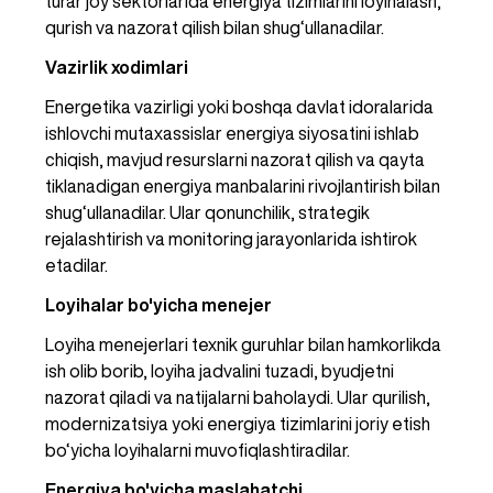
turar joy sektorlarida energiya tizimlarini loyihalash, 
qurish va nazorat qilish bilan shug‘ullanadilar.
Vazirlik xodimlari
Energetika vazirligi yoki boshqa davlat idoralarida 
ishlovchi mutaxassislar energiya siyosatini ishlab 
chiqish, mavjud resurslarni nazorat qilish va qayta 
tiklanadigan energiya manbalarini rivojlantirish bilan 
shug‘ullanadilar. Ular qonunchilik, strategik 
rejalashtirish va monitoring jarayonlarida ishtirok 
etadilar.
Loyihalar bo'yicha menejer
Loyiha menejerlari texnik guruhlar bilan hamkorlikda 
ish olib borib, loyiha jadvalini tuzadi, byudjetni 
nazorat qiladi va natijalarni baholaydi. Ular qurilish, 
modernizatsiya yoki energiya tizimlarini joriy etish 
bo‘yicha loyihalarni muvofiqlashtiradilar.
Energiya bo'yicha maslahatchi