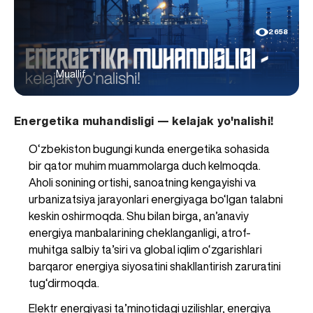
2658
Muallif
Energetika muhandisligi — kelajak yo'nalishi!
O‘zbekiston bugungi kunda energetika sohasida 
bir qator muhim muammolarga duch kelmoqda. 
Aholi sonining ortishi, sanoatning kengayishi va 
urbanizatsiya jarayonlari energiyaga bo‘lgan talabni 
keskin oshirmoqda. Shu bilan birga, an’anaviy 
energiya manbalarining cheklanganligi, atrof-
muhitga salbiy ta’siri va global iqlim o‘zgarishlari 
barqaror energiya siyosatini shakllantirish zaruratini 
tug‘dirmoqda.
Elektr energiyasi ta’minotidagi uzilishlar, energiya 