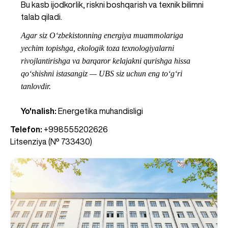
Bu kasb ijodkorlik, riskni boshqarish va texnik bilimni 
talab qiladi.
Agar siz O‘zbekistonning energiya muammolariga 
yechim topishga, ekologik toza texnologiyalarni 
rivojlantirishga va barqaror kelajakni qurishga hissa 
qo‘shishni istasangiz — UBS siz uchun eng to‘g‘ri 
tanlovdir.
Yo'nalish: 
Energetika muhandisligi
Telefon:
+998555202626
Litsenziya
(№ 733430)