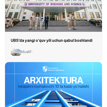
UBS’da yangi o‘quv yili uchun qabul boshlandi
Muallif :