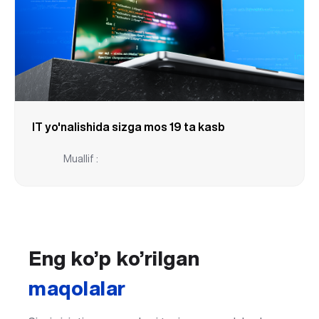
IT yo'nalishida sizga mos 19 ta kasb
Muallif :
Eng ko’p ko’rilgan
maqolalar