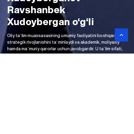
Ravshanbek
Xudoybergan o‘g‘li
Oliy taʼlim muassasasining umumiy faoliyatini boshqaradi,
strategik rivojlanishini taʼminlaydi va akademik, moliyaviy
hamda maʼmuriy qarorlar uchun javobgardir. U taʼlim sifati,
ilmiy tadqiqotlar va tashqi aloqalarni rivojlantirish bo‘yicha
yetakchilik qiladi.
Toshkent filialiga
direktori