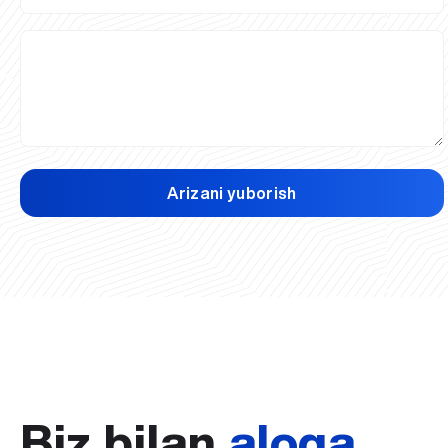
Arizani yuborish
Biz bilan
aloqa