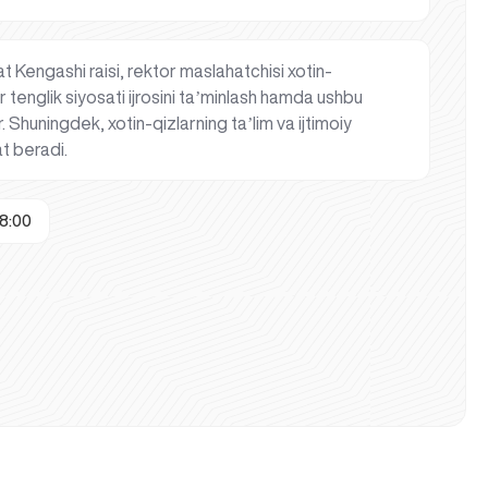
t Kengashi raisi, rektor maslahatchisi xotin-
 tenglik siyosati ijrosini taʼminlash hamda ushbu
. Shuningdek, xotin-qizlarning taʼlim va ijtimoiy
at beradi.
8:00