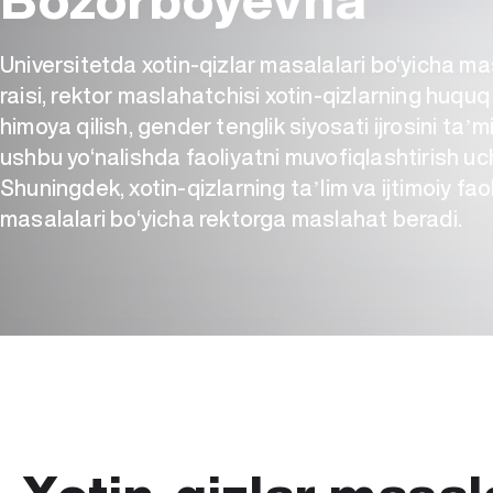
Universitetda xotin-qizlar masalalari bo‘yicha m
raisi, rektor maslahatchisi xotin-qizlarning huquq
himoya qilish, gender tenglik siyosati ijrosini ta
ushbu yo‘nalishda faoliyatni muvofiqlashtirish uc
Shuningdek, xotin-qizlarning taʼlim va ijtimoiy faol
masalalari bo‘yicha rektorga maslahat beradi.