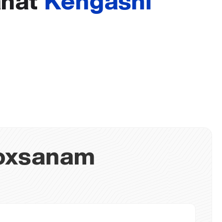
ahat
Kengashi
oxsanam