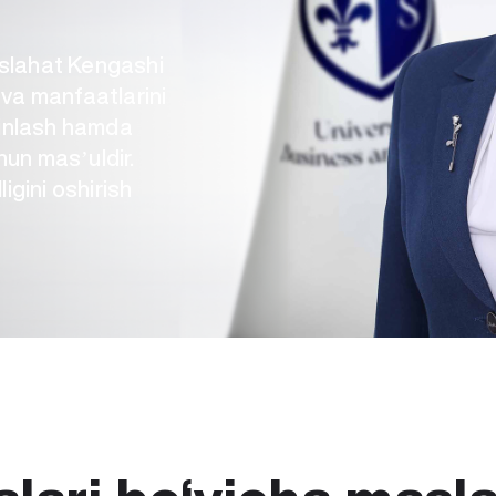
aslahat Kengashi
 va manfaatlarini
ʼminlash hamda
hun masʼuldir.
ligini oshirish