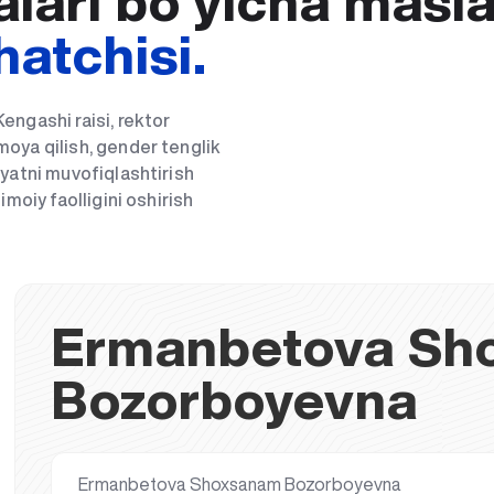
alari bo‘yicha masl
hatchisi.
engashi raisi, rektor
moya qilish, gender tenglik
iyatni muvofiqlashtirish
imoiy faolligini oshirish
Ermanbetova Sh
Bozorboyevna
Ermanbetova Shoxsanam Bozorboyevna