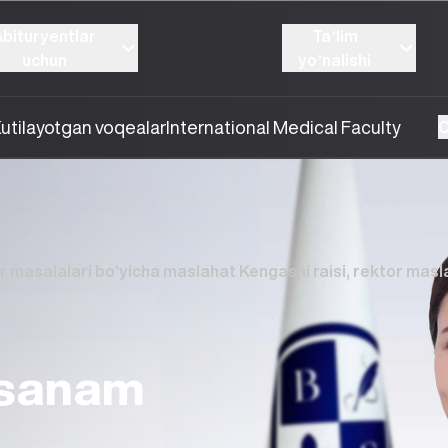
Abituryentlar
Taʼlim
uchun
yoʼnalishi
utilayotgan voqealar
International Medical Faculty
O
r masalalari bo‘yicha maslahat Kengashi raisi, rektor masl
xsanam