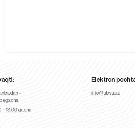
vaqti:
Elektron pochta
anbadan -
info@ubsu.uz
bagacha
 - 18:00 gacha