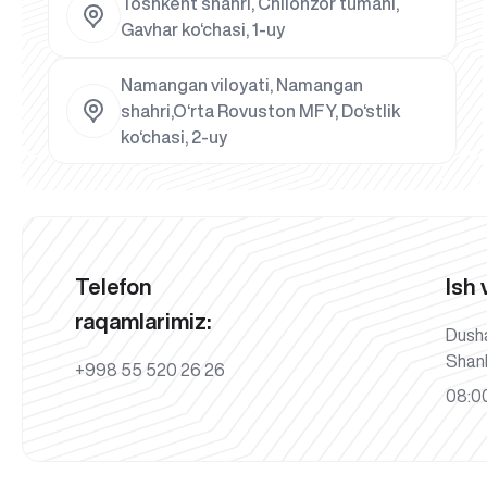
Toshkent shahri, Chilonzor tumani,
Gavhar ko‘chasi, 1-uy
Namangan viloyati, Namangan
shahri,O‘rta Rovuston MFY, Do‘stlik
ko‘chasi, 2-uy
Telefon
Ish 
raqamlarimiz:
Dush
Shan
+998 55 520 26 26
08:00