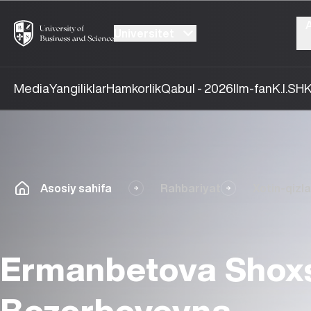
Universitet
Media
Yangiliklar
Hamkorlik
Qabul - 2026
Ilm-fan
K.I.SH
K
Asosiy sahifa
Rahbariyat
Xotin-qizla
Ermanbetova Sho
Bozorboyevna