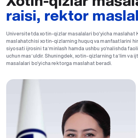
Xotin-qizlar masal
raisi, rektor masla
Universitetda xotin-qizlar masalalari bo‘yicha maslahat K
maslahatchisi xotin-qizlarning huquq va manfaatlarini hi
siyosati ijrosini taʼminlash hamda ushbu yo‘nalishda faol
uchun masʼuldir. Shuningdek, xotin-qizlarning taʼlim va ijt
masalalari bo‘yicha rektorga maslahat beradi.