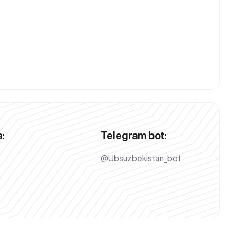
:
Telegram bot:
@Ubsuzbekistan_bot