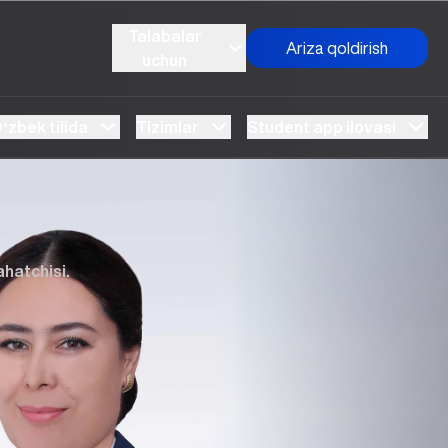
Talabalar
Ariza qoldirish
uchun
ʻzbek tilida
Tizimlar
Student app ilovasi
ahatchisi.