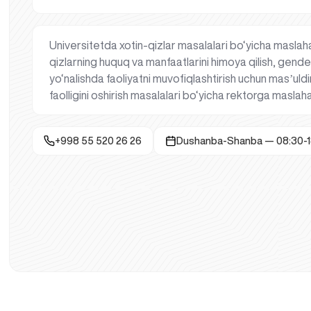
Universitetda xotin-qizlar masalalari bo‘yicha maslaha
qizlarning huquq va manfaatlarini himoya qilish, gender
yo‘nalishda faoliyatni muvofiqlashtirish uchun masʼuldir
faolligini oshirish masalalari bo‘yicha rektorga maslah
+998 55 520 26 26
Dushanba-Shanba — 08:30-1