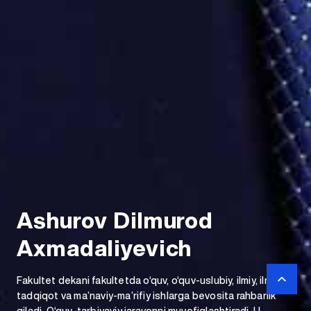
Ashurov Dilmurod
Axmadaliyevich
Fakultet dekani fakultetda o‘quv, o‘quv-uslubiy, ilmiy, ilmiy-
tadqiqot va ma’naviy-ma’rifiy ishlarga bevosita rahbarlik