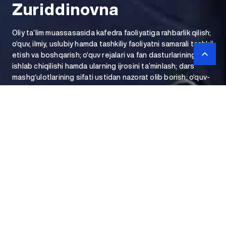
Zuriddinovna
Oliy ta’lim muassasasida kafedra faoliyatiga rahbarlik qilish;
o‘quv, ilmiy, uslubiy hamda tashkiliy faoliyatni samarali tashkil
etish va boshqarish; o‘quv rejalari va fan dasturlarining
ishlab chiqilishi hamda ularning ijrosini ta’minlash; dars
mashg‘ulotlarining sifati ustidan nazorat olib borish; o‘quv-
uslubiy materiallar, darsliklar va qo‘llanmalar tayyorlanishini
tashkil etish uchun mas’uldir.
Til va adabiyot ta’limi