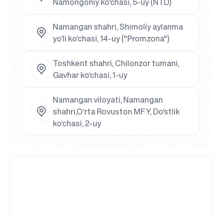
Namongoniy ko‘chasi, 5-uy (NTD)
Namangan shahri, Shimoliy aylanma
yo‘li ko‘chasi, 14-uy ("Promzona")
Toshkent shahri, Chilonzor tumani,
Gavhar ko‘chasi, 1-uy
Namangan viloyati, Namangan
shahri,O‘rta Rovuston MFY, Do‘stlik
ko‘chasi, 2-uy