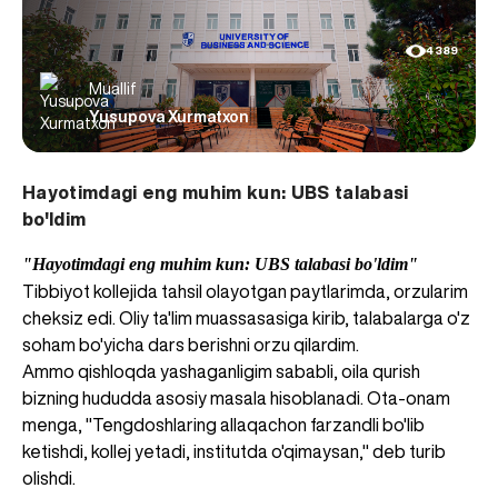
4389
Muallif
Yusupova Xurmatxon
Hayotimdagi eng muhim kun: UBS talabasi
bo'ldim
"Hayotimdagi eng muhim kun: UBS talabasi bo'ldim"
Tibbiyot kollejida tahsil olayotgan paytlarimda, orzularim
cheksiz edi. Oliy ta'lim muassasasiga kirib, talabalarga o'z
soham bo'yicha dars berishni orzu qilardim.
Ammo qishloqda yashaganligim sababli, oila qurish
bizning hududda asosiy masala hisoblanadi. Ota-onam
menga, "Tengdoshlaring allaqachon farzandli bo'lib
ketishdi, kollej yetadi, institutda o'qimaysan," deb turib
olishdi.