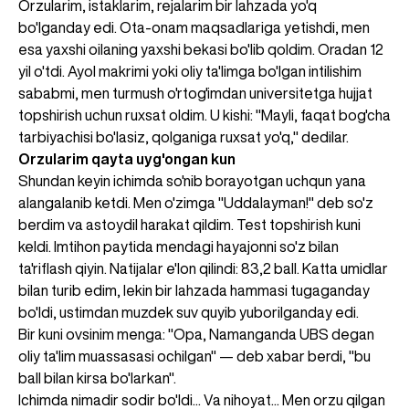
Orzularim, istaklarim, rejalarim bir lahzada yo'q
bo'lganday edi. Ota-onam maqsadlariga yetishdi, men
esa yaxshi oilaning yaxshi bekasi bo'lib qoldim. Oradan 12
yil o'tdi. Ayol makrimi yoki oliy ta'limga bo'lgan intilishim
sababmi, men turmush o'rtog'imdan universitetga hujjat
topshirish uchun ruxsat oldim. U kishi: "Mayli, faqat bog'cha
tarbiyachisi bo'lasiz, qolganiga ruxsat yo'q," dedilar.
Orzularim qayta uyg'ongan kun
Shundan keyin ichimda so'nib borayotgan uchqun yana
alangalanib ketdi. Men o'zimga "Uddalayman!" deb so'z
berdim va astoydil harakat qildim. Test topshirish kuni
keldi. Imtihon paytida mendagi hayajonni so'z bilan
ta'riflash qiyin. Natijalar e'lon qilindi: 83,2 ball. Katta umidlar
bilan turib edim, lekin bir lahzada hammasi tugaganday
bo'ldi, ustimdan muzdek suv quyib yuborilganday edi.
Bir kuni ovsinim menga: "Opa, Namanganda UBS degan
oliy ta'lim muassasasi ochilgan" — deb xabar berdi, "bu
ball bilan kirsa bo'larkan".
Ichimda nimadir sodir bo'ldi... Va nihoyat... Men orzu qilgan