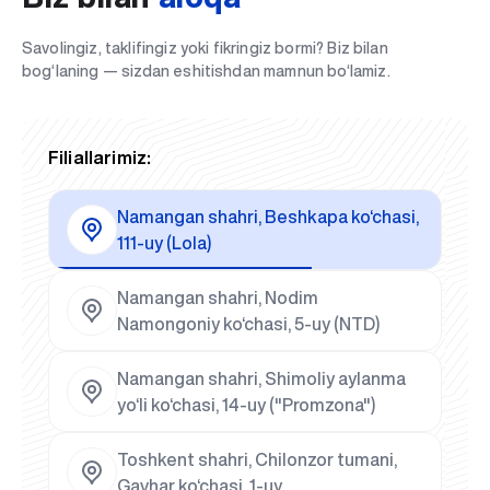
Savolingiz, taklifingiz yoki fikringiz bormi? Biz bilan
bog‘laning — sizdan eshitishdan mamnun bo‘lamiz.
Filiallarimiz:
Namangan shahri, Beshkapa ko‘chasi,
111-uy (Lola)
Namangan shahri, Nodim
Namongoniy ko‘chasi, 5-uy (NTD)
Namangan shahri, Shimoliy aylanma
yo‘li ko‘chasi, 14-uy ("Promzona")
Toshkent shahri, Chilonzor tumani,
Gavhar ko‘chasi, 1-uy