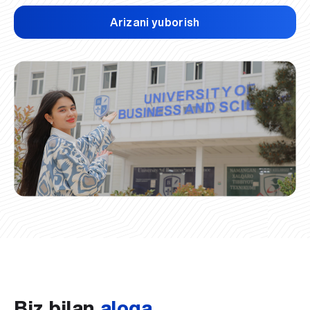
Arizani yuborish
Biz bilan
aloqa