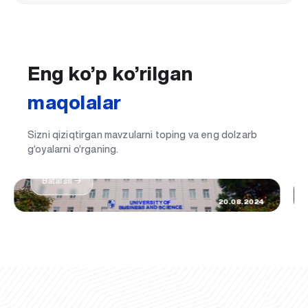
Eng ko’p ko’rilgan
maqolalar
Sizni qiziqtirgan mavzularni toping va eng dolzarb
Hayotimdagi eng muhim kun: UBS talabasi
g‘oyalarni o‘rganing.
bo'ldim
Batafsil →
20.08.2024