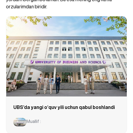
orzularimdan biridir.
UBS’da yangi o‘quv yili uchun qabul boshlandi
Muallif :