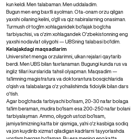
kun keldi. Men talabaman. Men uddaladim.
Bugun men eng baxtli ayolman. Ota-onam orzu qilgan
yaxshi oilaning kelini, o'g'il va qiz nabiralarning onasiman.
Turmush o'rtog'im xohlaganidek bo'lajak bog'cha
tarbiyachisi, va o'zim xohlagandek O'zbekistonning eng
yaxshi nodavlat oliygohi — UBSning talabasi bo'ldim.
Kelajakdagi maqsadlarim
Universitet menga orzularimni, ulkan rejalari qaytarib
berdi. Men UBS bilan faxrlanaman. Bugungi kunda rus va
ingliz tillari kurslarida tahsil olyapman. Maqsadim —
ta'limning magistratura va doktorantura bosqichlarida
o'qish va talabalarga o'z yo'nalishimda fidoiylik bilan dars
o'tish.
Agar bog'chada tarbiyachi bo'lsam, 20-30 nafar bolaga
ta'lim beraman, mudira bo'lsam esa 200-250 nafar bolani
tarbiyalayman. Ammo, oliygoh ustozi bo'lsam,
jamiyatimizning katta bir qismiga, ya'ni o'z kasbiga sodiq
va jon kuydirib xizmat qiladigan kadrlarni tayyorlashda
yordam bergan bo'laman. Bu esa mening eng katta