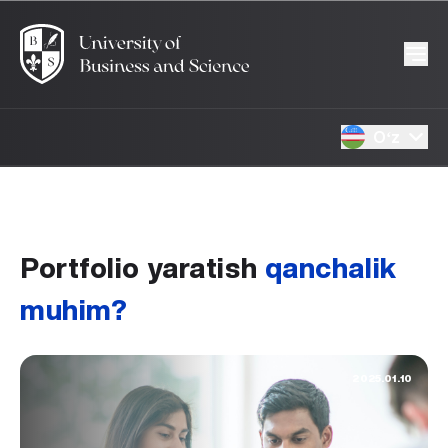
Oʻz
Portfolio yaratish
qanchalik
muhim?
2025.01.10