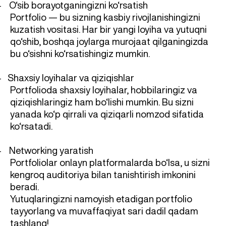
O‘sib borayotganingizni ko‘rsatish
-
Portfolio — bu sizning kasbiy rivojlanishingizni
kuzatish vositasi. Har bir yangi loyiha va yutuqni
qo‘shib, boshqa joylarga murojaat qilganingizda
bu o‘sishni ko‘rsatishingiz mumkin.
Shaxsiy loyihalar va qiziqishlar
-
Portfolioda shaxsiy loyihalar, hobbilaringiz va
qiziqishlaringiz ham bo‘lishi mumkin. Bu sizni
yanada ko‘p qirrali va qiziqarli nomzod sifatida
ko‘rsatadi.
Networking yaratish
-
Portfoliolar onlayn platformalarda bo‘lsa, u sizni
kengroq auditoriya bilan tanishtirish imkonini
beradi.
Yutuqlaringizni namoyish etadigan portfolio
tayyorlang va muvaffaqiyat sari dadil qadam
tashlang!