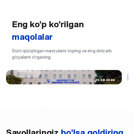
Eng ko’p ko’rilgan
maqolalar
Sizni qiziqtirgan mavzularni toping va eng dolzarb
Hayotimdagi eng muhim kun: UBS talabasi
g‘oyalarni o‘rganing.
bo'ldim
Batafsil →
20.08.2024
Savollaringiz
bo’lsa qoldiring