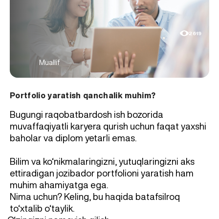
2619
Muallif
Portfolio yaratish qanchalik muhim?
Bugungi raqobatbardosh ish bozorida
muvaffaqiyatli karyera qurish uchun faqat yaxshi
baholar va diplom yetarli emas.
Bilim va ko‘nikmalaringizni, yutuqlaringizni aks
ettiradigan jozibador portfolioni yaratish ham
muhim ahamiyatga ega.
Nima uchun? Keling, bu haqida batafsilroq
to‘xtalib o‘taylik.