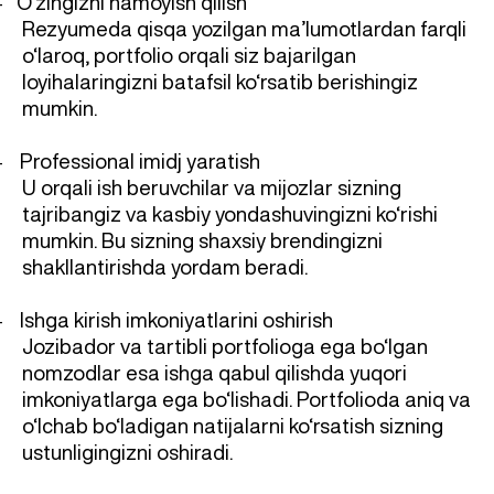
O‘zingizni namoyish qilish
-
Rezyumeda qisqa yozilgan ma’lumotlardan farqli
o‘laroq, portfolio orqali siz bajarilgan
loyihalaringizni batafsil ko‘rsatib berishingiz
mumkin.
Professional imidj yaratish
-
U orqali ish beruvchilar va mijozlar sizning
tajribangiz va kasbiy yondashuvingizni ko‘rishi
mumkin. Bu sizning shaxsiy brendingizni
shakllantirishda yordam beradi.
Ishga kirish imkoniyatlarini oshirish
-
Jozibador va tartibli portfolioga ega bo‘lgan
nomzodlar esa ishga qabul qilishda yuqori
imkoniyatlarga ega bo‘lishadi. Portfolioda aniq va
o‘lchab bo‘ladigan natijalarni ko‘rsatish sizning
ustunligingizni oshiradi.