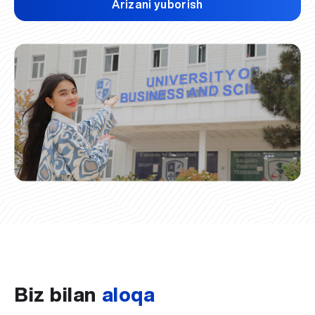
Arizani yuborish
Biz bilan
aloqa