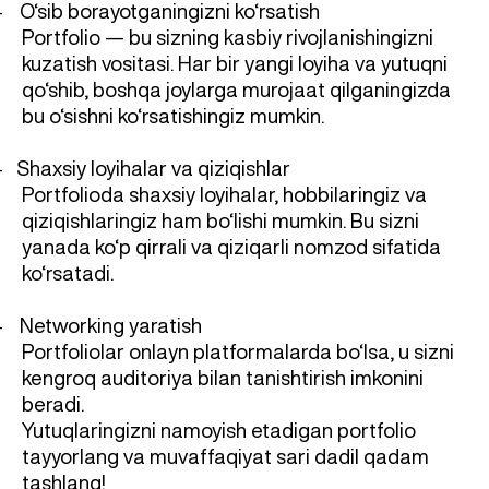
O‘sib borayotganingizni ko‘rsatish
-
Portfolio — bu sizning kasbiy rivojlanishingizni
kuzatish vositasi. Har bir yangi loyiha va yutuqni
qo‘shib, boshqa joylarga murojaat qilganingizda
bu o‘sishni ko‘rsatishingiz mumkin.
Shaxsiy loyihalar va qiziqishlar
-
Portfolioda shaxsiy loyihalar, hobbilaringiz va
qiziqishlaringiz ham bo‘lishi mumkin. Bu sizni
yanada ko‘p qirrali va qiziqarli nomzod sifatida
ko‘rsatadi.
Networking yaratish
-
Portfoliolar onlayn platformalarda bo‘lsa, u sizni
kengroq auditoriya bilan tanishtirish imkonini
beradi.
Yutuqlaringizni namoyish etadigan portfolio
tayyorlang va muvaffaqiyat sari dadil qadam
tashlang!