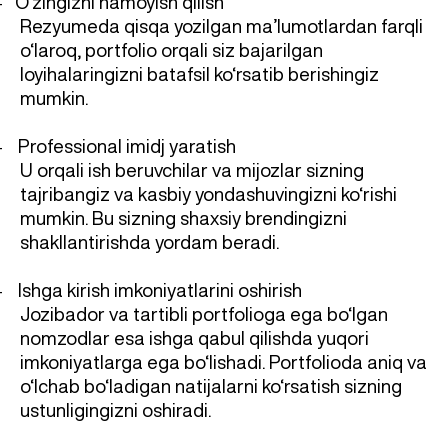
O‘zingizni namoyish qilish
-
Rezyumeda qisqa yozilgan ma’lumotlardan farqli
o‘laroq, portfolio orqali siz bajarilgan
loyihalaringizni batafsil ko‘rsatib berishingiz
mumkin.
Professional imidj yaratish
-
U orqali ish beruvchilar va mijozlar sizning
tajribangiz va kasbiy yondashuvingizni ko‘rishi
mumkin. Bu sizning shaxsiy brendingizni
shakllantirishda yordam beradi.
Ishga kirish imkoniyatlarini oshirish
-
Jozibador va tartibli portfolioga ega bo‘lgan
nomzodlar esa ishga qabul qilishda yuqori
imkoniyatlarga ega bo‘lishadi. Portfolioda aniq va
o‘lchab bo‘ladigan natijalarni ko‘rsatish sizning
ustunligingizni oshiradi.