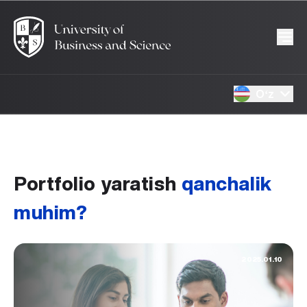
Oʻz
Portfolio yaratish
qanchalik
muhim?
2025.01.10