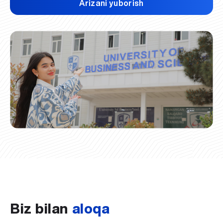
Arizani yuborish
Biz bilan
aloqa