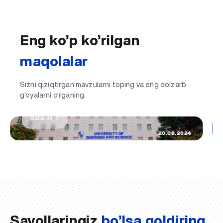
Eng ko’p ko’rilgan
maqolalar
Sizni qiziqtirgan mavzularni toping va eng dolzarb
Hayotimdagi eng muhim kun: UBS talabasi
g‘oyalarni o‘rganing.
bo'ldim
Batafsil →
20.08.2024
Savollaringiz
bo’lsa qoldiring