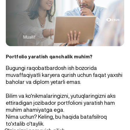
2625
Muallif
Portfolio yaratish qanchalik muhim?
Bugungi raqobatbardosh ish bozorida
muvaffaqiyatli karyera qurish uchun faqat yaxshi
baholar va diplom yetarli emas.
Bilim va ko‘nikmalaringizni, yutuqlaringizni aks
ettiradigan jozibador portfolioni yaratish ham
muhim ahamiyatga ega.
Nima uchun? Keling, bu haqida batafsilroq
to‘xtalib o‘taylik.