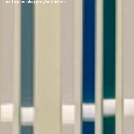
mutaxassislarga aylantirishdir.