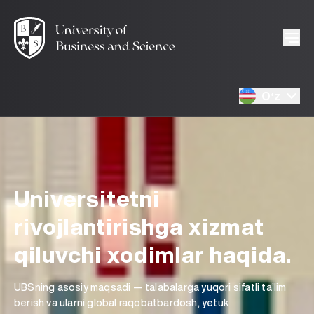
Oʻz
Universitetni
rivojlantirishga xizmat
qiluvchi xodimlar haqida.
UBSning asosiy maqsadi — talabalarga yuqori sifatli ta’lim
berish va ularni global raqobatbardosh, yetuk