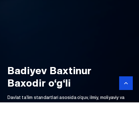
Badiyev Baxtinur
Baxodir o‘g‘li
Davlat ta’lim standartlari asosida o’quv, ilmiy, moliyaviy va
ma’naviy- tarbiya ishlarini tashkil etish va malakali kadrlar
tayyorlashni ta’minlash.