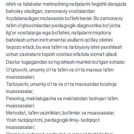
ishini va talabalar mehnatining natijalarini tegishli darajada
baholay oladigan, zamonaviy vositalardan
foydalanadigan mutaxassis bo‘lishi kerak. Bu zamonaviy
ta'lim o‘qituvchilardan pedagogik diagnostika bo‘yicha
ilg‘or vositalarga ega bo‘lishini, natijalarni miqdoriy
baholash uchun instrumental usullarni qo‘llay olishini
taqozo etadi, bu esa ta'lim va tarbiyaviy ishni yaxshilash
uchun zaxiralarni topish vositasi sifatida xizmat qiladi.
Dastur tugagandan so‘ng ishlash mumkin bo‘lgan sohalar:
O‘qituvchi, umumiy o‘rta ta'lim va o‘rta maxsus ta'lim
muassasalari;
Tarbiyachi, umumiy o‘rta va o‘rta maxsusdan boshqa
muassasalar;
Psixolog, maktabgacha va maktabdan tashqari ta'lim
muassasalari;
Metodist, ta'lim vazirliklari, bo‘limlar va muassasalar;
Yosh tadqiqotchi, pedagogik ilmiy-tadqiqot
muassasalari;