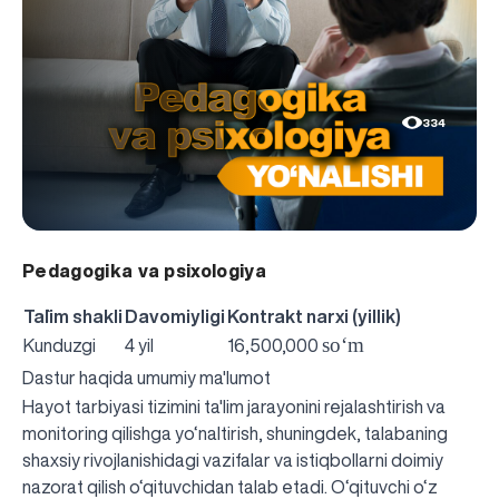
334
Pedagogika va psixologiya
Ta`lim shakli
Davomiyligi
Kontrakt narxi (yillik)
so‘m
Kunduzgi
4 yil
16,500,000
Dastur haqida umumiy ma'lumot
Hayot tarbiyasi tizimini ta'lim jarayonini rejalashtirish va
monitoring qilishga yo‘naltirish, shuningdek, talabaning
shaxsiy rivojlanishidagi vazifalar va istiqbollarni doimiy
nazorat qilish o‘qituvchidan talab etadi. O‘qituvchi o‘z