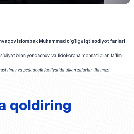
hvaqov Islombek Muhammad o‘g‘li
ga
Iqtisodiyot fanlari
as’uliyat bilan yondashuvi va fidokorona mehnati bilan ta’lim
si ilmiy va pedagogik faoliyatida ulkan zafarlar tilaymiz!
a qoldiring