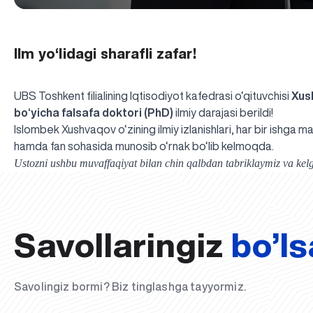
Ilm yo‘lidagi sharafli zafar!
UBS Toshkent filialining Iqtisodiyot kafedrasi o‘qituvchisi
Xus
bo‘yicha falsafa doktori (PhD)
ilmiy darajasi berildi!
Islombek Xushvaqov o‘zining ilmiy izlanishlari, har bir ishga m
hamda fan sohasida munosib o‘rnak bo‘lib kelmoqda.
Ustozni ushbu muvaffaqiyat bilan chin qalbdan tabriklaymiz va kelgu
Savollaringiz
bo’ls
Savolingiz bormi? Biz tinglashga tayyormiz.