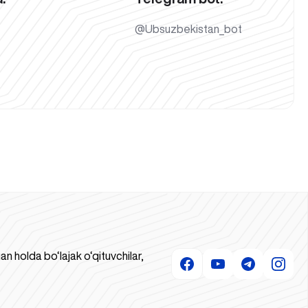
@Ubsuzbekistan_bot
 holda bo‘lajak o‘qituvchilar,