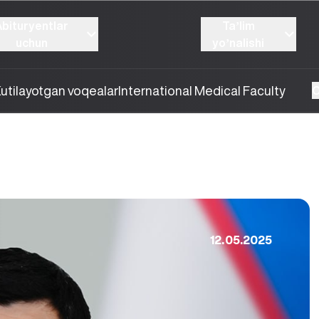
Abituryentlar
Taʼlim
uchun
yoʼnalishi
utilayotgan voqealar
International Medical Faculty
O
12.05.2025