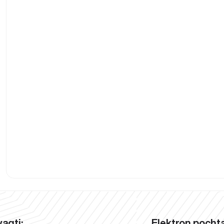
vaqti:
Elektron pochta