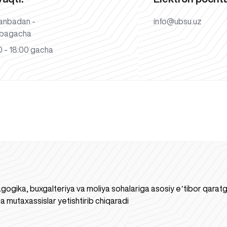
anbadan -
info@ubsu.uz
bagacha
 - 18:00 gacha
gogika, buxgalteriya va moliya sohalariga asosiy eʼtibor qaratgan
a mutaxassislar yetishtirib chiqaradi