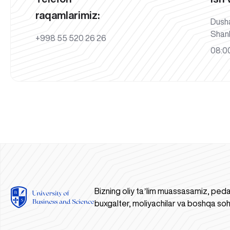
raqamlarimiz:
Dush
Shan
+998 55 520 26 26
08:00
Bizning oliy taʼlim muassasamiz, peda
buxgalter, moliyachilar va boshqa soh