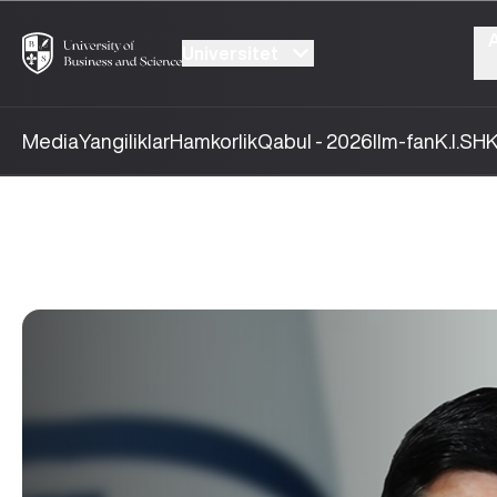
Universitet
Media
Yangiliklar
Hamkorlik
Qabul - 2026
Ilm-fan
K.I.SH
K