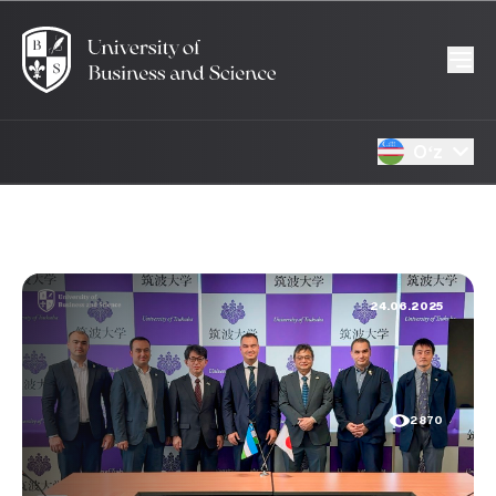
Oʻz
24.06.2025
2870