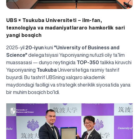
UBS × Tsukuba Universiteti – ilm-fan,
texnologiya va madaniyatlararo hamkorlik sari
yangi bosqich
2025-yil
20-iyun
kuni
"University of Business and
Science"
delegatsiyasi Yaponiyaning nufuzli oliy ta’lim
muassasasi — dunyo reytingida
TOP-350
talikka kiruvchi
Yaponiyaning
Tsukuba
Universitetiga rasmiy tashrif
buyurdi. Bu tashrif UBSning xalqaro akademik
maydondagi faolligi va strategik sheriklik siyosatida yana
bir muhim bosqich bo‘ldi.