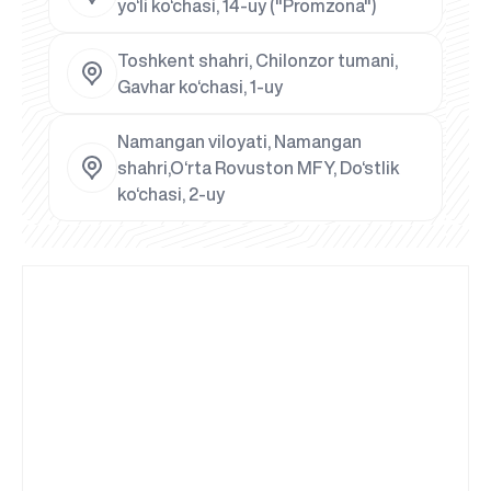
yo‘li ko‘chasi, 14-uy ("Promzona")
Toshkent shahri, Chilonzor tumani,
Gavhar ko‘chasi, 1-uy
Namangan viloyati, Namangan
shahri,O‘rta Rovuston MFY, Do‘stlik
ko‘chasi, 2-uy