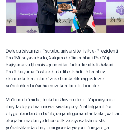
Delegatsiyamizni Tsukuba universiteti vitse-Prezidenti
Prof.Mitsuyasu Kato, Xalqaro bo'lim rahbari Prof.Yuji
Kajiyama va Ijtimoiy-gumanitar fanlar fakulteti dekani
Prof.Usuyama Toshinobu kutib olishdi. Uchrashuv
doirasida tomonlar o‘zaro hamkorlikning ustuvor
yo‘nalishlari bo‘yicha muzokaralar olib bordilar.
Ma’lumot o'rnida, Tsukuba Universiteti – Yaponiyaning
ilmiy tadqiqot va innovatsiyalarga yo‘naltirilgan ilg‘or
oliygohlaridan biri bo‘lib, raqamli gumanitar fanlar, xalqaro
aloqalar, madaniyatshunoslik va siyosatshunoslik
UBS professori "Yangi O‘zbekiston yosh olimlari"
Sevimli "UBS xabarnomasi" gazetamizning yangi soni
UBS va bitiruvchi talabalar viloyat hokimligi tomonidan
Til oʻrganishda Ovropacha aytganda "level up" qilishni
Inson kapitaliga yo‘naltirilgan investitsiya — Yangi
yo‘nalishlarida dunyo miqyosida yuqori o‘ringa ega.
qatoridan joy oldi!
nashrdan chiqdi!
UBS faoliyati tahlili va istiqboldagi rejalar
UBS oʻqituvchilari Qirgʻizistonda malaka oshirdi
G‘alaba sari olg‘a, O‘zbekiston!
TAYINLOV
UBS OAVda
taqdirlandi
xohlaysizmi?
O‘zbekiston taraqqiyotining eng muhim tayanchi