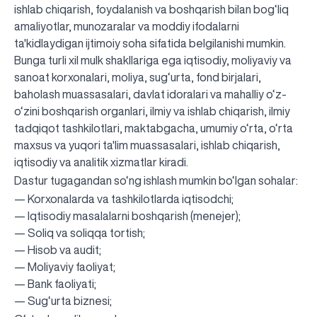
ishlab chiqarish, foydalanish va boshqarish bilan bog‘liq
amaliyotlar, munozaralar va moddiy ifodalarni
ta'kidlaydigan ijtimoiy soha sifatida belgilanishi mumkin.
Bunga turli xil mulk shakllariga ega iqtisodiy, moliyaviy va
sanoat korxonalari, moliya, sug‘urta, fond birjalari,
baholash muassasalari, davlat idoralari va mahalliy o‘z-
o‘zini boshqarish organlari, ilmiy va ishlab chiqarish, ilmiy
tadqiqot tashkilotlari, maktabgacha, umumiy o‘rta, o‘rta
maxsus va yuqori ta'lim muassasalari, ishlab chiqarish,
iqtisodiy va analitik xizmatlar kiradi.
Dastur tugagandan so‘ng ishlash mumkin bo‘lgan sohalar:
— Korxonalarda va tashkilotlarda iqtisodchi;
— Iqtisodiy masalalarni boshqarish (menejer);
— Soliq va soliqqa tortish;
— Hisob va audit;
— Moliyaviy faoliyat;
— Bank faoliyati;
— Sug‘urta biznesi;