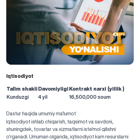
372
Iqtisodiyot
Ta`lim shakli
Davomiyligi
Kontrakt narxi (yillik )
Kunduzgi
4 yil
16,500,000 soum
Dastur haqida umumiy ma'lumot
Iqtisodiyot ishlab chiqarish, taqsimot va savdoni,
shuningdek, tovarlar va xizmatlarni iste'mol qilishni
o‘rganadi. Umuman olganda, iqtisodiyot kam resurslarni