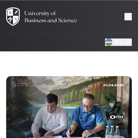
Oʻz
30.08.2025
1754