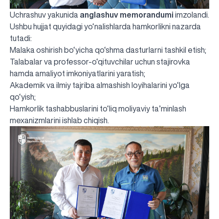
Uchrashuv yakunida
anglashuv memorandumi
imzolandi.
Ushbu hujjat quyidagi yo‘nalishlarda hamkorlikni nazarda
tutadi:
Malaka oshirish bo‘yicha qo‘shma dasturlarni tashkil etish;
Talabalar va professor-o‘qituvchilar uchun stajirovka
hamda amaliyot imkoniyatlarini yaratish;
Akademik va ilmiy tajriba almashish loyihalarini yo‘lga
qo‘yish;
Hamkorlik tashabbuslarini to‘liq moliyaviy ta’minlash
mexanizmlarini ishlab chiqish.