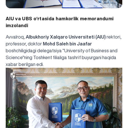
AIU va UBS o‘rtasida hamkorlik memorandumi
imzolandi
Avvalroq,
Albukhoriy Xalqaro Universiteti (AIU)
rektori,
professor, doktor
Mohd Saleh bin Jaafar
boshchiligidagi delegatsiya "University of Business and
Science"ning Toshkent filialiga tashrif buyurgani haqida
xabar berilgan edi
.