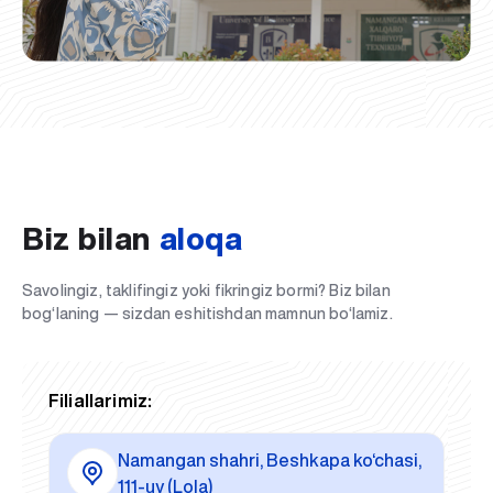
Biz bilan
aloqa
Savolingiz, taklifingiz yoki fikringiz bormi? Biz bilan
bog‘laning — sizdan eshitishdan mamnun bo‘lamiz.
Filiallarimiz:
Namangan shahri, Beshkapa ko‘chasi,
111-uy (Lola)