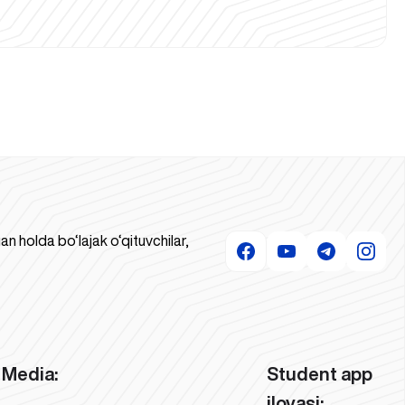
 holda bo‘lajak o‘qituvchilar,
Media:
Student app
ilovasi: