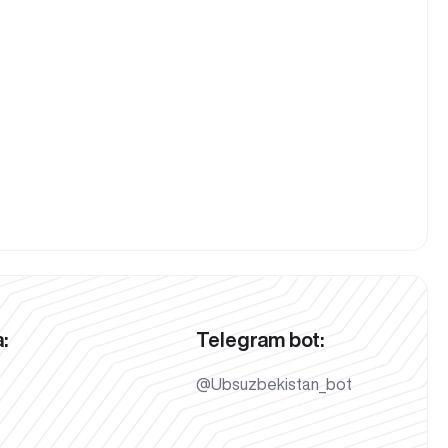
:
Telegram bot:
@Ubsuzbekistan_bot