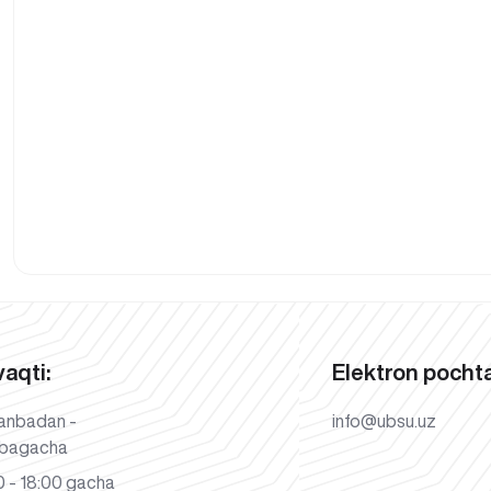
vaqti:
Elektron pochta
anbadan -
info@ubsu.uz
bagacha
 - 18:00 gacha