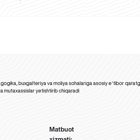
gogika, buxgalteriya va moliya sohalariga asosiy eʼtibor qaratgan
a mutaxassislar yetishtirib chiqaradi
Matbuot
xizmati: