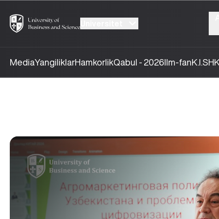
Universitet
Media
Yangiliklar
Hamkorlik
Qabul - 2026
Ilm-fan
K.I.SH
K