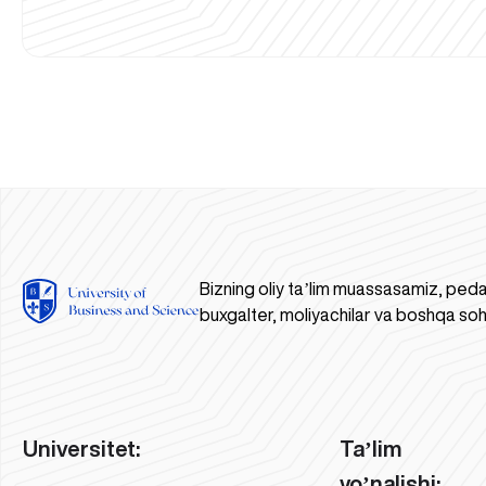
Bizning oliy taʼlim muassasamiz, peda
buxgalter, moliyachilar va boshqa soh
Universitet:
Taʼlim
yoʼnalishi: