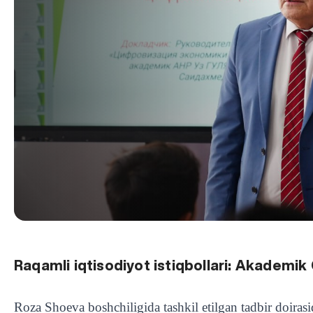
Raqamli iqtisodiyot istiqbollari: Akademik
Roza Shoeva boshchiligida tashkil etilgan tadbir doira