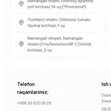
Namangan shahri, Shimoliy aylanma
yo‘li ko‘chasi, 14-uy ("Promzona")
Toshkent shahri, Chilonzor tumani,
Gavhar ko‘chasi, 1-uy
Namangan viloyati, Namangan
shahri,O‘rta Rovuston MFY, Do‘stlik
ko‘chasi, 2-uy
Telefon
Ish 
raqamlarimiz:
Dush
Shan
+998 55 520 26 26
08:00