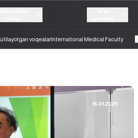
Abituryentlar
Taʼlim
uchun
yoʼnalishi
utilayotgan voqealar
International Medical Faculty
O
15.01.2025