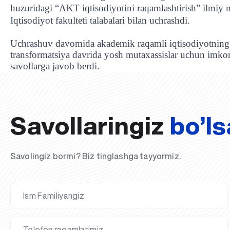
huzuridagi “AKT iqtisodiyotini raqamlashtirish” ilmi
Iqtisodiyot fakulteti talabalari bilan uchrashdi.
Uchrashuv davomida akademik raqamli iqtisodiyotning asos
transformatsiya davrida yosh mutaxassislar uchun imkoniya
savollarga javob berdi.
Savollaringiz
bo’ls
Savolingiz bormi? Biz tinglashga tayyormiz.