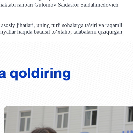
y maktabi rahbari Gulomov Saidasror Saidahmedovich
iy jihatlari, uning turli sohalarga ta’siri va raqamli
tlar haqida batafsil to‘xtalib, talabalarni qiziqtirgan
a qoldiring