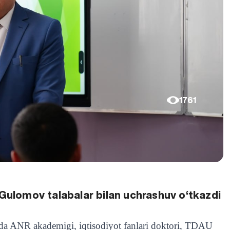
1761
 Gulomov talabalar bilan uchrashuv o‘tkazdi
sida ANR akademigi, iqtisodiyot fanlari doktori, TDAU