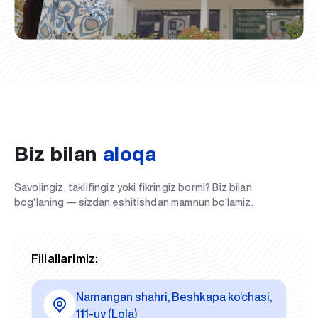
Biz bilan
aloqa
Savolingiz, taklifingiz yoki fikringiz bormi? Biz bilan
bog‘laning — sizdan eshitishdan mamnun bo‘lamiz.
Filiallarimiz:
Namangan shahri, Beshkapa ko‘chasi,
111-uy (Lola)