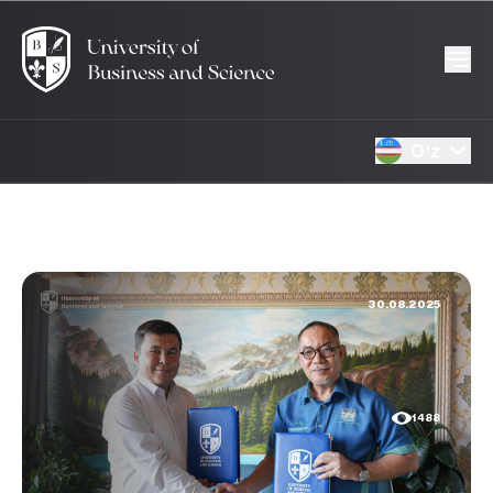
Oʻz
30.08.2025
1488