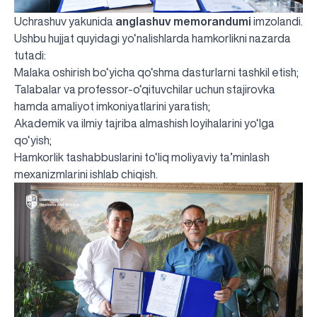
Uchrashuv yakunida
anglashuv memorandumi
imzolandi.
Ushbu hujjat quyidagi yo‘nalishlarda hamkorlikni nazarda
tutadi:
Malaka oshirish bo‘yicha qo‘shma dasturlarni tashkil etish;
Talabalar va professor-o‘qituvchilar uchun stajirovka
hamda amaliyot imkoniyatlarini yaratish;
Akademik va ilmiy tajriba almashish loyihalarini yo‘lga
qo‘yish;
Hamkorlik tashabbuslarini to‘liq moliyaviy ta’minlash
mexanizmlarini ishlab chiqish.