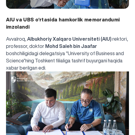
AIU va UBS o‘rtasida hamkorlik memorandumi
imzolandi
Avvalroq,
Albukhoriy Xalqaro Universiteti (AIU)
rektori,
professor, doktor
Mohd Saleh bin Jaafar
boshchiligidagi delegatsiya "University of Business and
Science"ning Toshkent filialiga tashrif buyurgani haqida
xabar berilgan edi
.