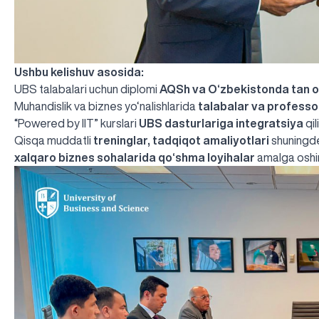
Ushbu kelishuv asosida:
UBS talabalari uchun diplomi
AQSh va O‘zbekistonda tan ol
Muhandislik va biznes yo‘nalishlarida
talabalar va professo
“Powered by IIT” kurslari
UBS dasturlariga integratsiya
qil
Qisqa muddatli
treninglar, tadqiqot amaliyotlari
shuningd
xalqaro biznes sohalarida qo‘shma loyihalar
amalga oshir