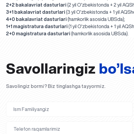
2+2 bakalavriat dasturlari
(2 yil O'zbekistonda + 2 yil AQS
3+1 bakalavriat dasturlari
(3 yil O'zbekistonda + 1 yil AQSh
4+0 bakalavriat dasturlari
(hamkorlik asosida UBSda);
1+1 magistratura dasturlari
(1 yil O'zbekistonda + 1 yil AQS
2+0 magistratura dasturlari
(hamkorlik asosida UBSda).
Savollaringiz
bo’ls
Savolingiz bormi? Biz tinglashga tayyormiz.