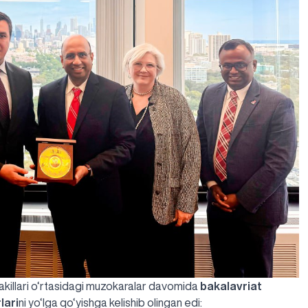
vakillari o‘rtasidagi muzokaralar davomida
bakalavriat
lari
ni yo‘lga qo‘yishga kelishib
olingan edi
: