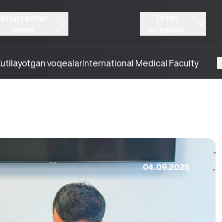
Abituryentlar
Taʼlim
uchun
yoʼnalishi
utilayotgan voqealar
International Medical Faculty
O
04.09.2025