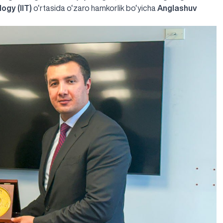
logy (IIT)
o‘rtasida o‘zaro hamkorlik bo‘yicha
Anglashuv