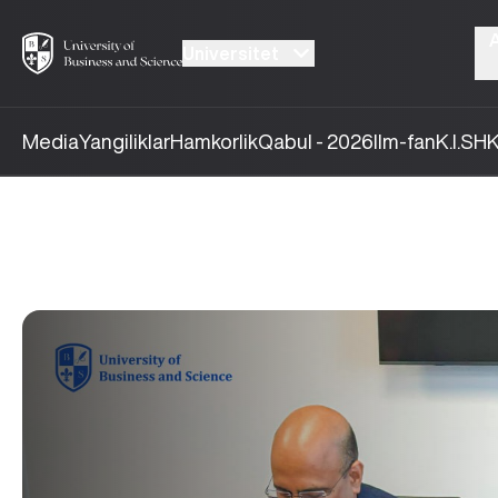
Universitet
Media
Yangiliklar
Hamkorlik
Qabul - 2026
Ilm-fan
K.I.SH
K