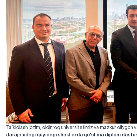
Ta’kidlash lozim, oldinroq universitetimiz va mazkur oliygoh 
darajasidagi quyidagi shakllarda qo‘shma diplom dastur