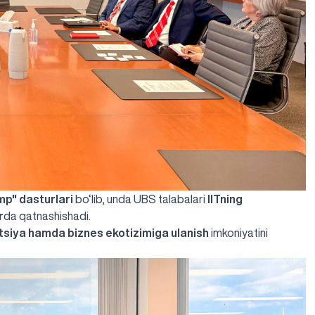
mp"
dasturlari
bo‘lib, unda UBS talabalari
IITning
r
da qatnashishadi.
atsiya hamda biznes ekotizimiga ulanish
imkoniyatini