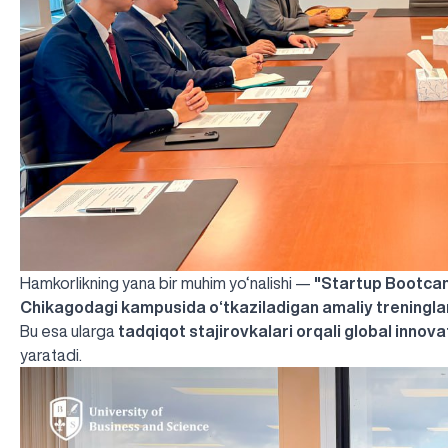
Hamkorlikning yana bir muhim yo‘nalishi —
"Startup Bootca
Chikagodagi kampusida o‘tkaziladigan amaliy treningla
Bu esa ularga
tadqiqot stajirovkalari orqali global innov
yaratadi.