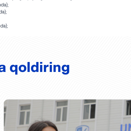
hda);
da);
hda);
a qoldiring