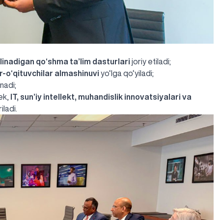
inadigan qo‘shma ta’lim dasturlari
joriy etiladi;
r-o‘qituvchilar almashinuvi
yo‘lga qo‘yiladi;
inadi;
ek,
IT, sun’iy intellekt, muhandislik innovatsiyalari va
iladi.