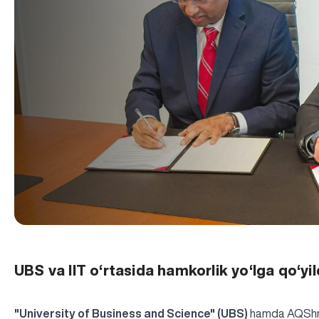
UBS va IIT o‘rtasida hamkorlik yo‘lga qo‘yil
"University of Business and Science" (UBS)
hamda AQShnin