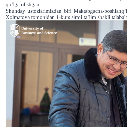
qo‘lga olishgan.
Shunday ustozlarimizdan biri Maktabgacha-boshlang’ic
Xolmatova tomonidan 1-kurs sirtqi ta’lim shakli talabala