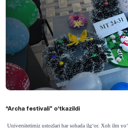
“Archa festivali” o‘tkazildi
Universitetimiz ustozlari har sohada ilg‘or. Xoh ilm yo