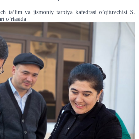
h ta’lim va jismoniy tarbiya kafedrasi o’qituvchisi S.
ri o’rtasida