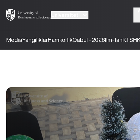
Universitet
Media
Yangiliklar
Hamkorlik
Qabul - 2026
Ilm-fan
K.I.SH
K