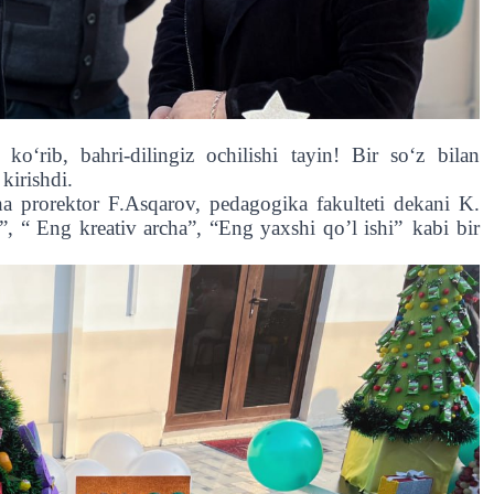
 ko‘rib, bahri-dilingiz ochilishi tayin! Bir so‘z bilan
kirishdi.
ha prorektor F.Asqarov, pedagogika fakulteti dekani K.
”, “ Eng kreativ archa”, “Eng yaxshi qo’l ishi”
kabi bir