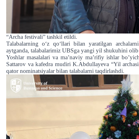
“Archa festivali” tashkil etildi.
Talabalarning o‘z qo‘llari bilan yaratilgan archalarni
aytganda, talabalarimiz UBSga yangi yil shukuhini olib 
Yoshlar masalalari va ma’naviy ma’rifiy ishlar bo’yic
Sattarov va kafedra mudiri K.Abdullayeva “Yil archasi
qator nominatsiyalar bilan talabalarni taqdirlashdi.