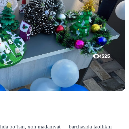
1525
‘lida bo‘lsin, xoh madaniyat — barchasida faollikni