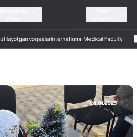
Abituryentlar
Taʼlim
uchun
yoʼnalishi
utilayotgan voqealar
International Medical Faculty
O
28.01.2025