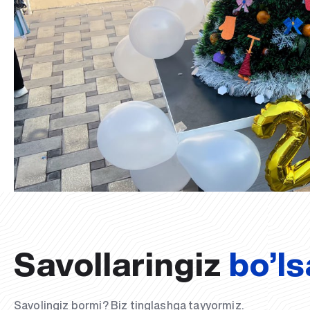
Savollaringiz
bo’ls
Savolingiz bormi? Biz tinglashga tayyormiz.