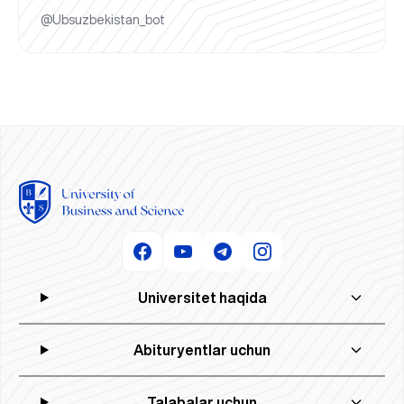
@Ubsuzbekistan_bot
Universitet haqida
Abituryentlar uchun
Talabalar uchun