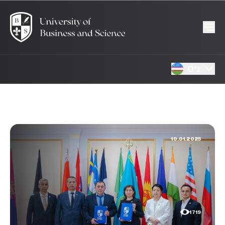
Oʻz
10.01.2025
1719