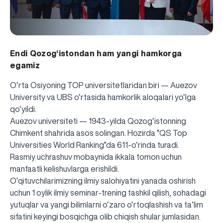
Endi Qozog‘istondan ham yangi hamkorga
egamiz
O‘rta Osiyoning TOP universitetlaridan biri — Auezov
University va UBS o‘rtasida hamkorlik aloqalari yo‘lga
qo‘yildi.
Auezov universiteti — 1943-yilda Qozog‘istonning
Chimkent shahrida asos solingan. Hozirda “QS Top
Universities World Ranking”da 611-o‘rinda turadi.
Rasmiy uchrashuv mobaynida ikkala tomon uchun
manfaatli kelishuvlarga erishildi.
O‘qituvchilarimizning ilmiy salohiyatini yanada oshirish
uchun 1 oylik ilmiy seminar-trening tashkil qilish, sohadagi
yutuqlar va yangi bilimlarni o‘zaro o‘rtoqlashish va ta’lim
sifatini keyingi bosqichga olib chiqish shular jumlasidan.