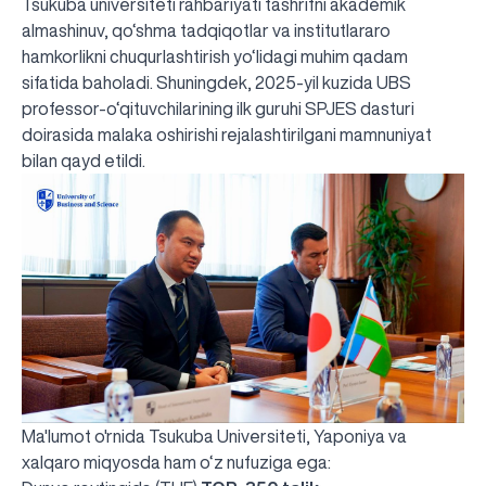
Tsukuba universiteti rahbariyati tashrifni akademik
almashinuv, qo‘shma tadqiqotlar va institutlararo
hamkorlikni chuqurlashtirish yo‘lidagi muhim qadam
sifatida baholadi. Shuningdek, 2025-yil kuzida UBS
professor-o‘qituvchilarining ilk guruhi SPJES dasturi
doirasida malaka oshirishi rejalashtirilgani mamnuniyat
bilan qayd etildi.
Ma'lumot o'rnida Tsukuba Universiteti, Yaponiya va
xalqaro miqyosda ham o‘z nufuziga ega: