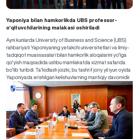
Yaponiya bilan hamkorlikda UBS professor-
o‘qituvchilarining malakasi oshiriladi
Ayni kunlarda University of Business and Science (UBS)
rahbariyati Yaponiyaning yetakchi universitetlari va ilmiy-
tadqiqot muassasalari bilan hamkorlik aloqalarini yo‘lga
qo‘yish maqsadida ushbu mamlakatda xizmat safarida
bo‘lib turibdi. Ta’kidlash joizki, bu tashrif joriy yil iyun oyida
Yaponiyada
erishilgan kelishuvlarning
mantiqiy davomidir.