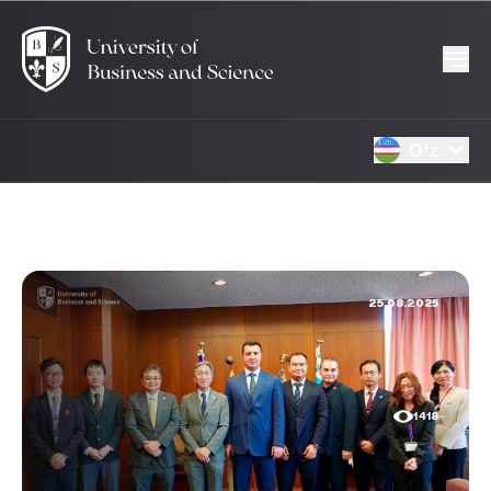
Oʻz
25.08.2025
1418