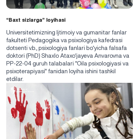
“Baxt sizlarga” loyihasi
Universitetimizning Ijtimoiy va gumanitar fanlar
fakulteti Pedagogika va psixologiya kafedrasi
dotsenti v.b., psixologiya fanlari bo‘yicha falsafa
doktori (PhD) Shaxlo Ataxo‘jayeva Anvarovna va
PP-22-04 guruh talabalari "Oila psixologiyasi va
psixoterapiyasi" fanidan loyiha ishini tashkil
etdilar.