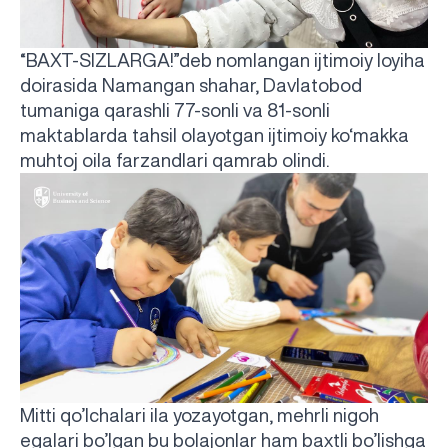
“BAXT-SIZLARGA!”deb nomlangan ijtimoiy loyiha
doirasida Namangan shahar, Davlatobod
tumaniga qarashli 77-sonli va 81-sonli
maktablarda tahsil olayotgan ijtimoiy ko‘makka
muhtoj oila farzandlari qamrab olindi.
Mitti qo’lchalari ila yozayotgan, mehrli nigoh
egalari bo’lgan bu bolajonlar ham baxtli bo’lishga