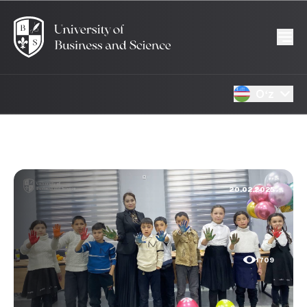
Oʻz
20.02.2025
1709