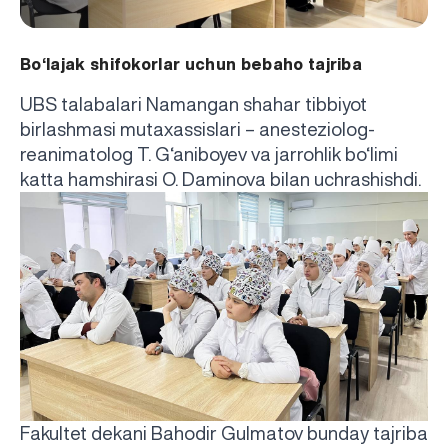
Bo‘lajak shifokorlar uchun bebaho tajriba
UBS talabalari Namangan shahar tibbiyot
birlashmasi mutaxassislari – anesteziolog-
reanimatolog T. G‘aniboyev va jarrohlik bo‘limi
katta hamshirasi O. Daminova bilan uchrashishdi.
Fakultet dekani Bahodir Gulmatov bunday tajriba