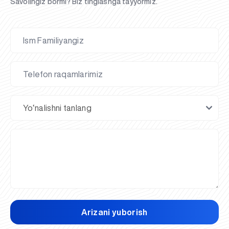
Savolingiz bormi? Biz tinglashga tayyormiz.
Arizani yuborish