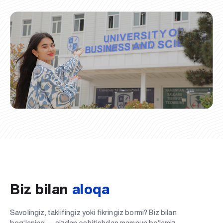
Biz bilan
aloqa
Savolingiz, taklifingiz yoki fikringiz bormi? Biz bilan
bog‘laning — sizdan eshitishdan mamnun bo‘lamiz.