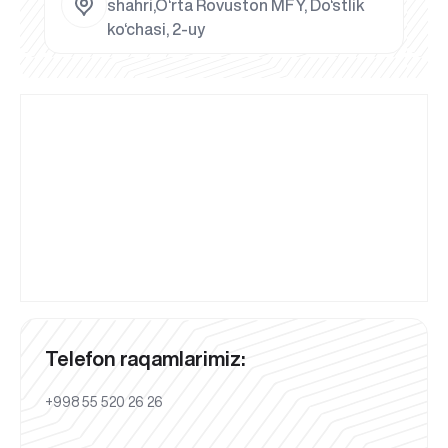
shahri,O‘rta Rovuston MFY, Do‘stlik
ko‘chasi, 2-uy
Telefon raqamlarimiz:
+998 55 520 26 26