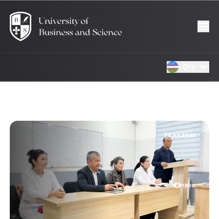
Oʻz
22.02.2025
1800