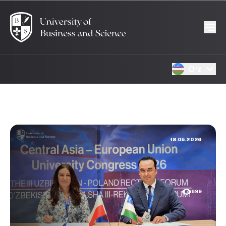
Oʻz
18.05.2026
699