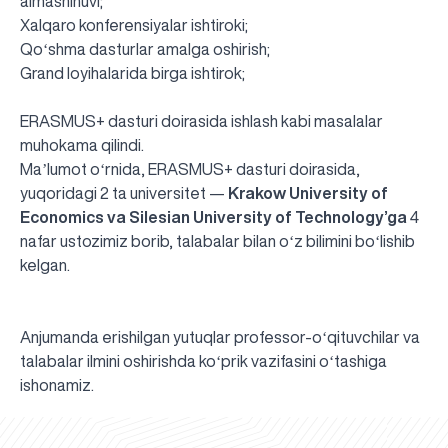
almashinuvi;
Xalqaro konferensiyalar ishtiroki;
Qoʻshma dasturlar amalga oshirish;
Grand loyihalarida birga ishtirok;
ERASMUS+ dasturi doirasida ishlash kabi masalalar
muhokama qilindi.
Maʼlumot oʻrnida, ERASMUS+ dasturi doirasida,
yuqoridagi 2 ta universitet —
Krakow University of
Economics va Silesian University of Technology’ga
4
nafar ustozimiz borib, talabalar bilan oʻz bilimini boʻlishib
kelgan.
Anjumanda erishilgan yutuqlar professor-oʻqituvchilar va
talabalar ilmini oshirishda koʻprik vazifasini oʻtashiga
UBS professori "Yangi O‘zbekiston yosh olimlari"
Sevimli "UBS xabarnomasi" gazetamizning yangi soni
UBS va bitiruvchi talabalar viloyat hokimligi tomonidan
Til oʻrganishda Ovropacha aytganda "level up" qilishni
Inson kapitaliga yo‘naltirilgan investitsiya — Yangi
ishonamiz.
qatoridan joy oldi!
nashrdan chiqdi!
UBS faoliyati tahlili va istiqboldagi rejalar
UBS oʻqituvchilari Qirgʻizistonda malaka oshirdi
G‘alaba sari olg‘a, O‘zbekiston!
TAYINLOV
UBS OAVda
taqdirlandi
xohlaysizmi?
O‘zbekiston taraqqiyotining eng muhim tayanchi
02.07.2026
01.07.2026
30.06.2026
27.06.2026
24.06.2026
24.06.2026
20.06.2026
20.06.2026
20.06.2026
20.06.2026