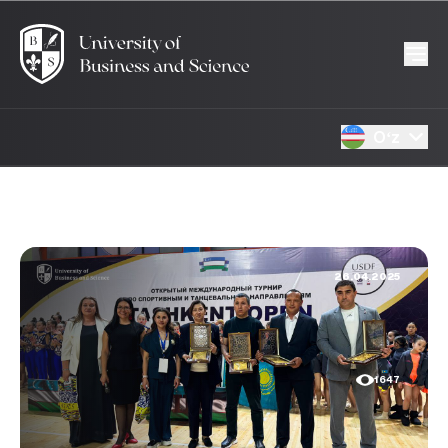
Oʻz
26.04.2025
1647