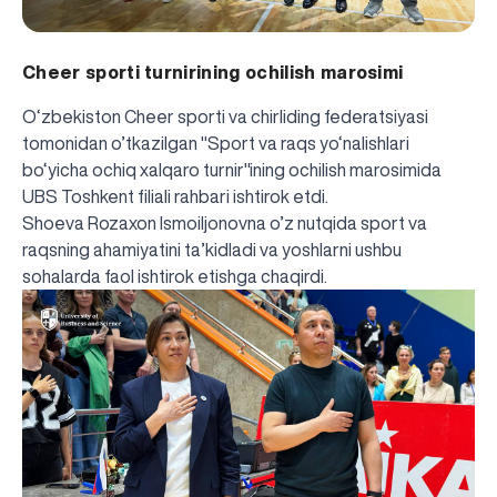
Cheer sporti turnirining ochilish marosimi
O‘zbekiston Cheer sporti va chirliding federatsiyasi
tomonidan o’tkazilgan "Sport va raqs yo‘nalishlari
bo‘yicha ochiq xalqaro turnir"ining ochilish marosimida
UBS Toshkent filiali rahbari ishtirok etdi.
Shoeva Rozaxon Ismoiljonovna o’z nutqida sport va
raqsning ahamiyatini ta’kidladi va yoshlarni ushbu
sohalarda faol ishtirok etishga chaqirdi.