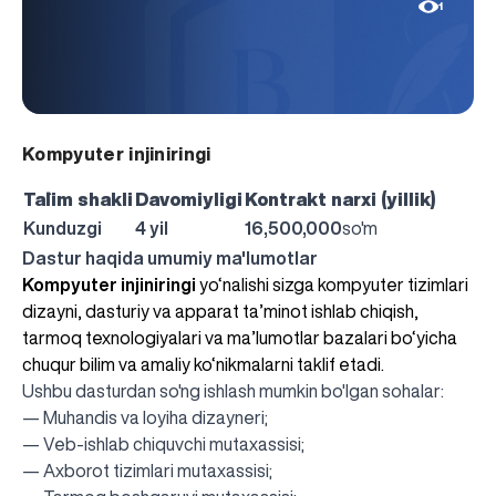
1
Kompyuter injiniringi
Ta`lim shakli
Davomiyligi
Kontrakt narxi (yillik)
Kunduzgi
4 yil
16,500,000
so'm
Dastur haqida umumiy ma'lumotlar
Kompyuter injiniringi
yo‘nalishi sizga kompyuter tizimlari
dizayni, dasturiy va apparat ta’minot ishlab chiqish,
tarmoq texnologiyalari va ma’lumotlar bazalari bo‘yicha
chuqur bilim va amaliy ko‘nikmalarni taklif etadi.
Ushbu dasturdan so'ng ishlash mumkin bo'lgan sohalar:
— Muhandis va loyiha dizayneri;
— Veb-ishlab chiquvchi mutaxassisi;
— Axborot tizimlari mutaxassisi;