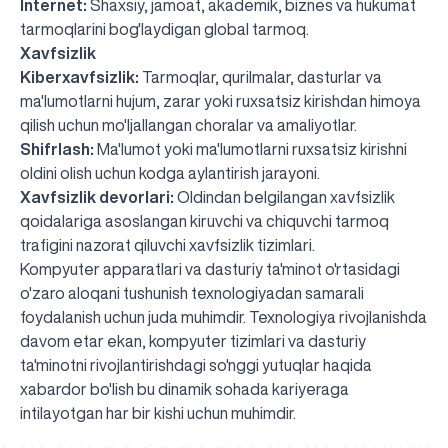
Internet:
Shaxsiy, jamoat, akademik, biznes va hukumat
tarmoqlarini bog'laydigan global tarmoq.
Xavfsizlik
Kiberxavfsizlik:
Tarmoqlar, qurilmalar, dasturlar va
ma'lumotlarni hujum, zarar yoki ruxsatsiz kirishdan himoya
qilish uchun mo'ljallangan choralar va amaliyotlar.
Shifrlash:
Ma'lumot yoki ma'lumotlarni ruxsatsiz kirishni
oldini olish uchun kodga aylantirish jarayoni.
Xavfsizlik devorlari:
Oldindan belgilangan xavfsizlik
qoidalariga asoslangan kiruvchi va chiquvchi tarmoq
trafigini nazorat qiluvchi xavfsizlik tizimlari.
Kompyuter apparatlari va dasturiy ta'minot o'rtasidagi
o'zaro aloqani tushunish texnologiyadan samarali
foydalanish uchun juda muhimdir. Texnologiya rivojlanishda
davom etar ekan, kompyuter tizimlari va dasturiy
ta'minotni rivojlantirishdagi so'nggi yutuqlar haqida
xabardor bo'lish bu dinamik sohada kariyeraga
UBS professori "Yangi O‘zbekiston yosh olimlari"
Sevimli "UBS xabarnomasi" gazetamizning yangi soni
UBS va bitiruvchi talabalar viloyat hokimligi tomonidan
Til oʻrganishda Ovropacha aytganda "level up" qilishni
Inson kapitaliga yo‘naltirilgan investitsiya — Yangi
intilayotgan har bir kishi uchun muhimdir.
qatoridan joy oldi!
nashrdan chiqdi!
UBS faoliyati tahlili va istiqboldagi rejalar
UBS oʻqituvchilari Qirgʻizistonda malaka oshirdi
G‘alaba sari olg‘a, O‘zbekiston!
TAYINLOV
UBS OAVda
taqdirlandi
xohlaysizmi?
O‘zbekiston taraqqiyotining eng muhim tayanchi