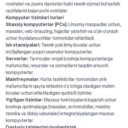
vositalari va zaxira dasturlari kabi texnik xizmat ko'rsatish
vazifalarini bajaruvchi vositalar.
Kompyuter tizimlari turlari
Shaxsiy kompyuterlar (PCs):
Umumiy maqsadlar uchun,
masalan, veb-brauzing, hujjatlar yaratish va o'yin o'ynash
uchun foydalanuvchilar tomonidan ishlatiladi.
Ish stansiyalari:
Texnik yoki ilmiy ilovalar uchun
mo'ljallangan yuqori unumdor kompyuterlar.
Serverlar:
Tarmoqlar orqali boshqa kompyuterlarga
ma'lumotlar, resurslar va xizmatlarni taqdim etuvchi
kompyuterlar.
Mainfreymalar:
Katta tashkilotlar tomonidan yirik
ma'lumotlarni qayta ishlashni o'z ichiga oladigan muhim
ilovalar uchun ishlatiladigan qudratli tizimlar.
Yig'ilgan tizimlar:
Maxsus funktsiyalarni bajarish uchun
boshqa qurilmalarga (masalan, avtomobillar, maishiy
texnika va tibbiy uskunalar) integratsiyalangan maxsus
kompyuterlar.
Dasturiy ta'minotni rivojlantirish