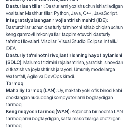
Dasturlash tillari:
Dasturlarni yozish uchun ishlatiladigan
vositalar. Mashhur tillar: Python, Java, C++, JavaScript.
Integratsiyalashgan rivojlantirish muhiti (IDE):
Dasturchilar uchun dasturiy ta'minotni ishlab chiqish uchun
keng qamrovli imkoniyatlar taqdim etuvchi dasturiy
ta'minot ilovalari. Misollar: Visual Studio, Eclipse, IntelliJ
IDEA.
Dasturiy ta'minotni rivojlantirishning hayot aylanishi
(SDLC):
Ma'lumot tizimini rejalashtirish, yaratish, sinovdan
o'tkazish va joylashtirish jarayoni. Umumiy modellarga
Waterfall, Agile va DevOps kiradi.
Tarmoq
Mahalliy tarmoq (LAN):
Uy, maktab yoki ofis binosi kabi
cheklangan hududdagi kompyuterlarni bog'laydigan
tarmoq.
Keng miqyosli tarmoq (WAN):
Ko'pincha bir nechta LAN
tarmoqlarini bog'laydigan, katta masofalarga cho'zilgan
tarmoq.