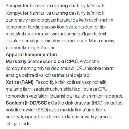
Kompyuter tizimlari va ularning dasturiy ta’minoti
Kompyuter tizimlari va ularning dasturiy ta’minoti
zamonaviy texnologiyani harakatga keltiruvchi muhim
komponentlardir, shaxsiy kompyuterlardan tortib
murakkab korporativ tizimlargacha bo‘lgan turli xil
ilovalarni amalga oshirish imkonini beradi. Mana asosiy
elementlarning ko'rinishi:
Apparat komponentlari
Markaziy protsessor bloki (CPU):
Ko'pincha
kompyuterning miyasi deb ataladi, CPU hisoblashlarni
amalga oshiradi va ko'rsatmalarni bajaradi.
Xotira (RAM):
Tasodifiy kirish xotirasi vaqtinchalik
ma'lumotlarni saqlash uchun ishlatiladi, bu esa CPU
tomonidan vazifalarni bajarishda tez kirish imkonini beradi.
Saqlash (HDD/SSD):
Qattiq disk drayvlar (HDD) va qattiq
holatli drayvlar (SSD) uzoq muddatli ma'lumotlarni
saqlaydi, operatsion tizimlar, dasturlar va fayllarni o'z
ichiga oladi.