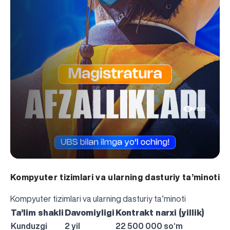
5921
Kompyuter tizimlari va ularning dasturiy ta’minoti
Kompyuter tizimlari va ularning dasturiy ta’minoti
Ta’lim shakli
Davomiyligi
Kontrakt narxi (yillik)
Kunduzgi
2 yil
22 500 000 so‘m