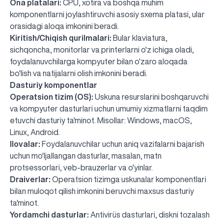
Ona platalari:
CPU, xotira va boshqa muhim
komponentlarni joylashtiruvchi asosiy sxema platasi, ular
orasidagi aloqa imkonini beradi.
Kiritish/Chiqish qurilmalari:
Bular klaviatura,
sichqoncha, monitorlar va printerlarni o'z ichiga oladi,
foydalanuvchilarga kompyuter bilan o'zaro aloqada
bo'lish va natijalarni olish imkonini beradi.
Dasturiy komponentlar
Operatsion tizim (OS):
Uskuna resurslarini boshqaruvchi
va kompyuter dasturlari uchun umumiy xizmatlarni taqdim
etuvchi dasturiy ta'minot. Misollar: Windows, macOS,
Linux, Android.
Ilovalar:
Foydalanuvchilar uchun aniq vazifalarni bajarish
uchun mo'ljallangan dasturlar, masalan, matn
protsessorlari, veb-brauzerlar va o'yinlar.
Draiverlar:
Operatsion tizimga uskunalar komponentlari
bilan muloqot qilish imkonini beruvchi maxsus dasturiy
ta'minot.
Yordamchi dasturlar:
Antivirüs dasturlari, diskni tozalash