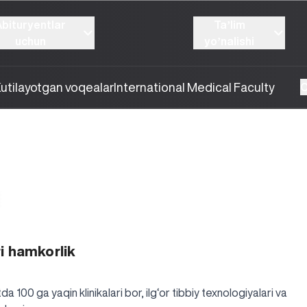
Abituryentlar
Taʼlim
uchun
yoʼnalishi
utilayotgan voqealar
International Medical Faculty
O
447
17.03.2026
i hamkorlik
a 100 ga yaqin klinikalari bor, ilg‘or tibbiy texnologiyalari va