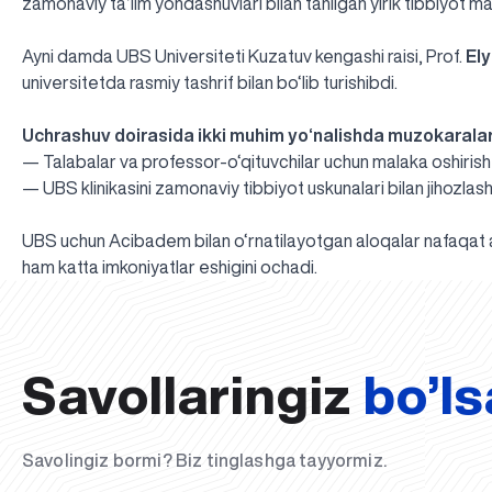
zamonaviy ta’lim yondashuvlari bilan tanilgan yirik tibbiyot ma
Ayni damda UBS Universiteti Kuzatuv kengashi raisi, Prof.
El
universitetda rasmiy tashrif bilan bo‘lib turishibdi.
Uchrashuv doirasida ikki muhim yo‘nalishda muzokaralar
— Talabalar va professor-o‘qituvchilar uchun malaka oshirish d
— UBS klinikasini zamonaviy tibbiyot uskunalari bilan jihozlash
UBS uchun Acibadem bilan o‘rnatilayotgan aloqalar nafaqat aka
ham katta imkoniyatlar eshigini ochadi.
Savollaringiz
bo’ls
Savolingiz bormi? Biz tinglashga tayyormiz.