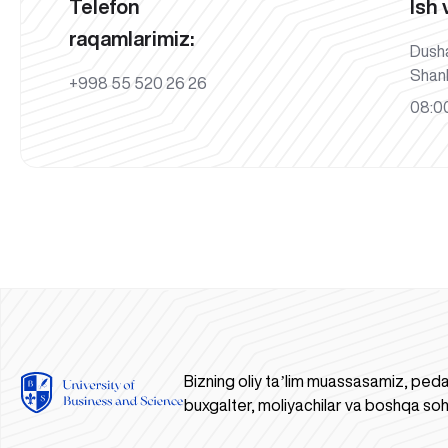
Telefon
Ish 
raqamlarimiz:
Dush
Shan
+998 55 520 26 26
08:00
Bizning oliy taʼlim muassasamiz, peda
buxgalter, moliyachilar va boshqa soh