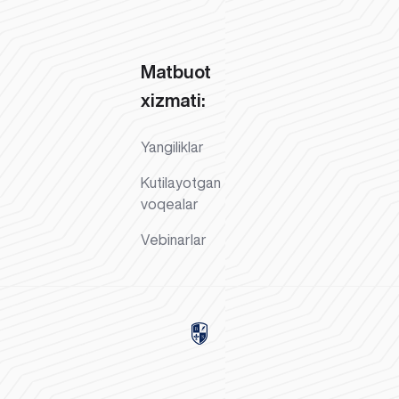
Matbuot
xizmati:
Yangiliklar
Kutilayotgan
voqealar
Vebinarlar