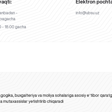
vaqti:
Elektron pochta
anbadan -
info@ubsu.uz
bagacha
 - 18:00 gacha
gogika, buxgalteriya va moliya sohalariga asosiy eʼtibor qaratgan
a mutaxassislar yetishtirib chiqaradi