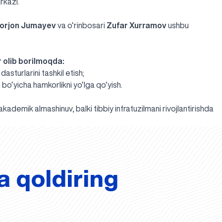
rkazi.
yorjon Jumayev
va o‘rinbosari
Zufar Xurramov
ushbu
 olib borilmoqda:
asturlarini tashkil etish;
 bo‘yicha hamkorlikni yo‘lga qo‘yish.
demik almashinuv, balki tibbiy infratuzilmani rivojlantirishda
a qoldiring