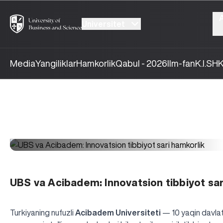
Universitet
Media
Yangiliklar
Hamkorlik
Qabul - 2026
Ilm-fan
K.I.SH
K
UBS va Acibadem: Innovatsion tibbiyot sar
Turkiyaning nufuzli
Acibadem Universiteti
— 10 yaqin davlatd