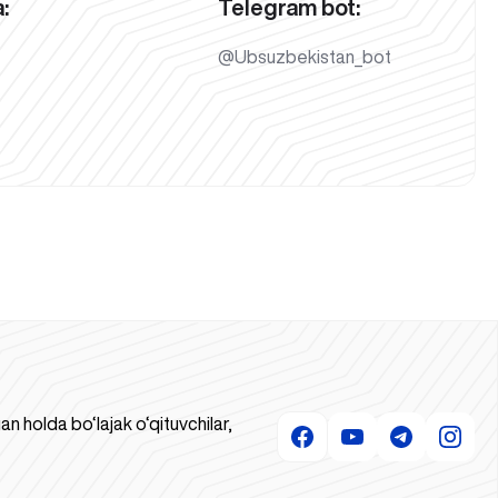
:
Telegram bot:
@Ubsuzbekistan_bot
 holda bo‘lajak o‘qituvchilar,