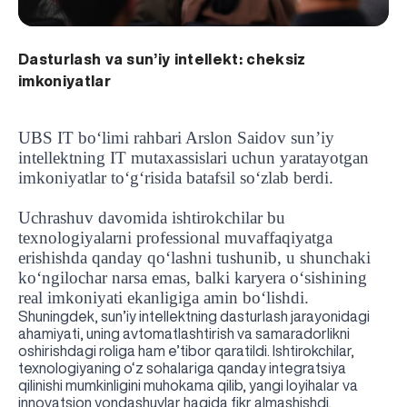
Dasturlash va sun’iy intellekt: cheksiz
imkoniyatlar
UBS IT bo‘limi rahbari Arslon Saidov sun’iy
intellektning IT mutaxassislari uchun yaratayotgan
imkoniyatlar to‘g‘risida batafsil so‘zlab berdi.
Uchrashuv davomida ishtirokchilar bu
texnologiyalarni professional muvaffaqiyatga
erishishda qanday qo‘lashni tushunib, u shunchaki
ko‘ngilochar narsa emas, balki karyera o‘sishining
real imkoniyati ekanligiga amin bo‘lishdi.
Shuningdek, sun’iy intellektning dasturlash jarayonidagi
ahamiyati, uning avtomatlashtirish va samaradorlikni
oshirishdagi roliga ham e’tibor qaratildi. Ishtirokchilar,
texnologiyaning o‘z sohalariga qanday integratsiya
qilinishi mumkinligini muhokama qilib, yangi loyihalar va
UBS professori "Yangi O‘zbekiston yosh olimlari"
Sevimli "UBS xabarnomasi" gazetamizning yangi soni
UBS va bitiruvchi talabalar viloyat hokimligi tomonidan
Til oʻrganishda Ovropacha aytganda "level up" qilishni
Inson kapitaliga yo‘naltirilgan investitsiya — Yangi
innovatsion yondashuvlar haqida fikr almashishdi.
qatoridan joy oldi!
nashrdan chiqdi!
UBS faoliyati tahlili va istiqboldagi rejalar
UBS oʻqituvchilari Qirgʻizistonda malaka oshirdi
G‘alaba sari olg‘a, O‘zbekiston!
TAYINLOV
UBS OAVda
taqdirlandi
xohlaysizmi?
O‘zbekiston taraqqiyotining eng muhim tayanchi