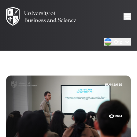
Oʻz
15.01.2025
1984