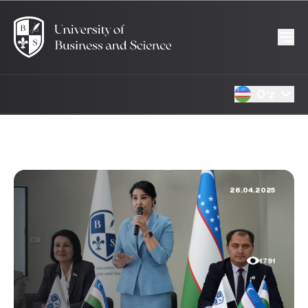
Oʻz
26.04.2025
1791