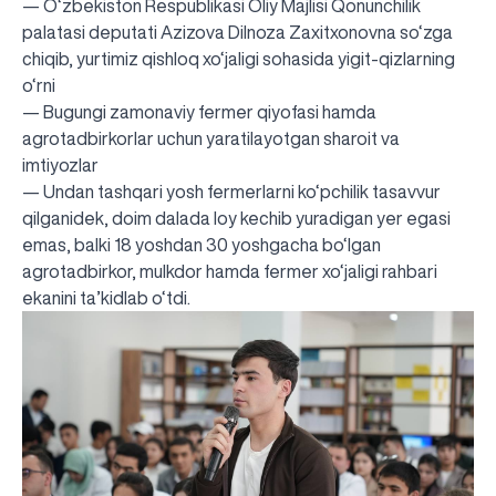
— O‘zbekiston Respublikasi Oliy Majlisi Qonunchilik
palatasi deputati Azizova Dilnoza Zaxitxonovna so‘zga
chiqib, yurtimiz qishloq xo‘jaligi sohasida yigit-qizlarning
o‘rni
— Bugungi zamonaviy fermer qiyofasi hamda
agrotadbirkorlar uchun yaratilayotgan sharoit va
imtiyozlar
— Undan tashqari yosh fermerlarni ko‘pchilik tasavvur
qilganidek, doim dalada loy kechib yuradigan yer egasi
emas, balki 18 yoshdan 30 yoshgacha bo‘lgan
agrotadbirkor, mulkdor hamda fermer xo‘jaligi rahbari
ekanini ta’kidlab o‘tdi.