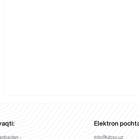
vaqti:
Elektron pochta
anbadan -
info@ubsu.uz