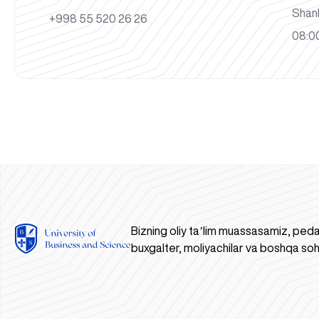
Shan
+998 55 520 26 26
08:00
Bizning oliy taʼlim muassasamiz, peda
buxgalter, moliyachilar va boshqa soh