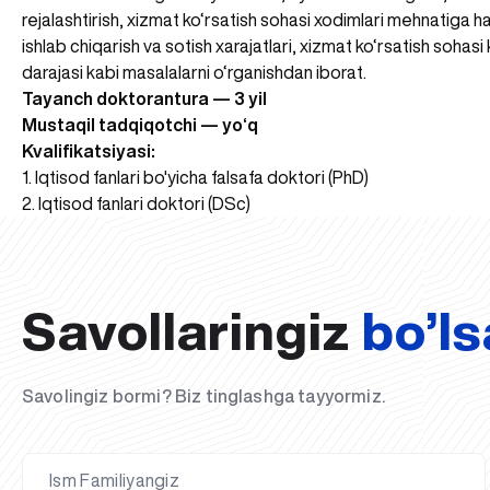
rejalashtirish, xizmat ko‘rsatish sohasi xodimlari mehnatiga ha
ishlab chiqarish va sotish xarajatlari, xizmat ko‘rsatish sohas
darajasi kabi masalalarni o‘rganishdan iborat.
Tayanch doktorantura — 3 yil
Mustaqil tadqiqotchi — yo‘q
Kvalifikatsiyasi:
1. Iqtisod fanlari bo'yicha falsafa doktori (PhD)
2. Iqtisod fanlari doktori (DSc)
Savollaringiz
bo’ls
Savolingiz bormi? Biz tinglashga tayyormiz.