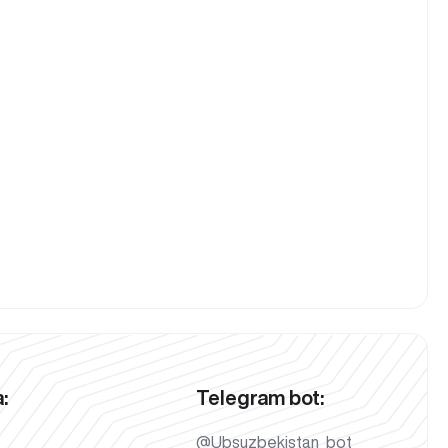
:
Telegram bot:
@Ubsuzbekistan_bot