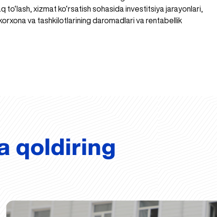
q to‘lash, xizmat ko‘rsatish sohasida investitsiya jarayonlari,
i korxona va tashkilotlarining daromadlari va rentabellik
a qoldiring