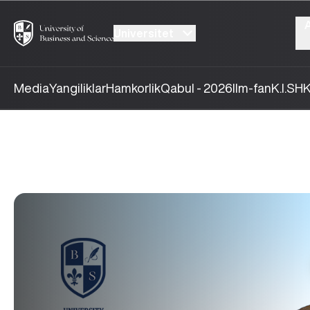
Universitet
Media
Yangiliklar
Hamkorlik
Qabul - 2026
Ilm-fan
K.I.SH
K