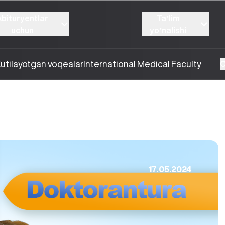
Abituryentlar
Taʼlim
uchun
yoʼnalishi
utilayotgan voqealar
International Medical Faculty
O
17.05.2024