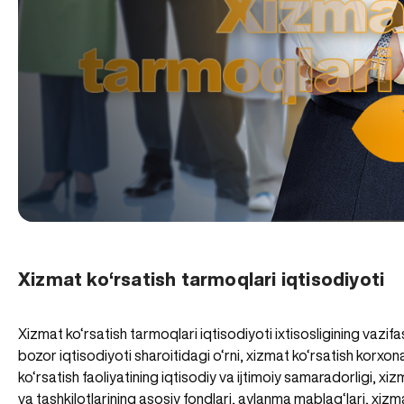
Xizmat ko‘rsatish tarmoqlari iqtisodiyoti
Xizmat ko‘rsatish tarmoqlari iqtisodiyoti ixtisosligining vazifa
bozor iqtisodiyoti sharoitidagi o‘rni, xizmat ko‘rsatish korxon
ko‘rsatish faoliyatining iqtisodiy va ijtimoiy samaradorligi, x
va tashkilotlarining asosiy fondlari, aylanma mablag‘lari, xiz