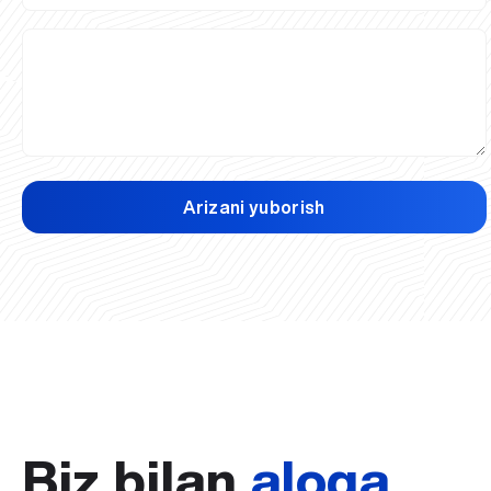
Arizani yuborish
Biz bilan
aloqa