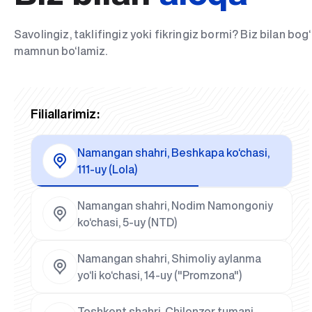
Savolingiz, taklifingiz yoki fikringiz bormi? Biz bilan bo
mamnun bo‘lamiz.
Filiallarimiz:
Namangan shahri, Beshkapa ko‘chasi,
111-uy (Lola)
Namangan shahri, Nodim Namongoniy
ko‘chasi, 5-uy (NTD)
Namangan shahri, Shimoliy aylanma
yo‘li ko‘chasi, 14-uy ("Promzona")
Toshkent shahri, Chilonzor tumani,