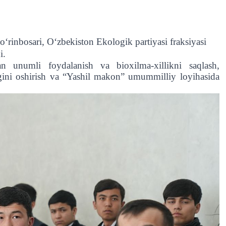
oʻrinbosari, Oʻzbekiston Ekologik partiyasi fraksiyasi
i.
unumli foydalanish va bioxilma-xillikni saqlash,
igini oshirish va “Yashil makon” umummilliy loyihasida