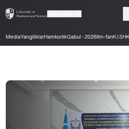
Universitet
Media
Yangiliklar
Hamkorlik
Qabul - 2026
Ilm-fan
K.I.SH
K