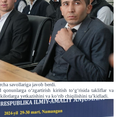
rcha savollariga javob berdi.
qonunlarga oʻzgartirish kiritish toʻgʻrisida takliflar va
kilotlarga yetkazishini va koʻrib chiqilishini taʼkidladi.