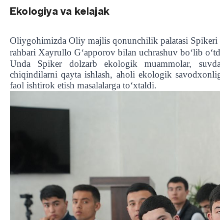
Ekologiya va kelajak
Oliygohimizda Oliy majlis qonunchilik palatasi Spikeri 
rahbari Xayrullo Gʻapporov bilan uchrashuv boʻlib oʻtd
Unda Spiker dolzarb ekologik muammolar, suvdan 
chiqindilarni qayta ishlash, aholi ekologik savodxonl
faol ishtirok etish masalalarga toʻxtaldi.