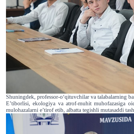
Shuningdek, professor-oʻqituvchilar va talabalarning ba
Eʼtiborlisi, ekologiya va atrof-muhit muhofazasiga oid 
mulohazalarni eʼtirof etib, albatta tegishli mutasaddi tash