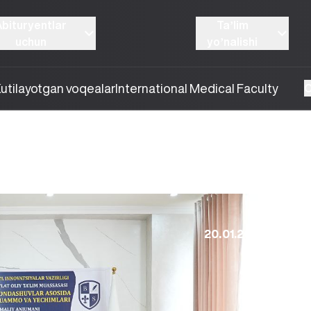
Abituryentlar
Taʼlim
uchun
yoʼnalishi
utilayotgan voqealar
International Medical Faculty
O
20.01.2025