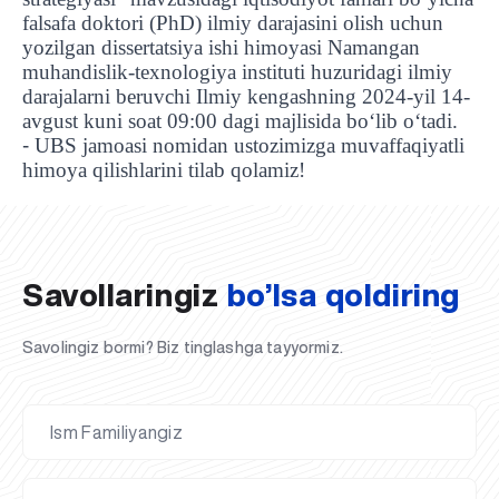
falsafa doktori (PhD) ilmiy darajasini olish uchun
yozilgan dissertatsiya ishi himoyasi Namangan
muhandislik-texnologiya instituti huzuridagi ilmiy
darajalarni beruvchi Ilmiy kengashning 2024-yil 14-
avgust kuni soat 09:00 dagi majlisida bo‘lib o‘tadi.
-
UBS jamoasi nomidan ustozimizga muvaffaqiyatli
UBS professori "Yangi O‘zbekiston yosh olimlari"
Sevimli "UBS xabarnomasi" gazetamizning yangi soni
UBS va bitiruvchi talabalar viloyat hokimligi tomonidan
Til oʻrganishda Ovropacha aytganda "level up" qilishni
Inson kapitaliga yo‘naltirilgan investitsiya — Yangi
himoya qilishlarini tilab qolamiz!
qatoridan joy oldi!
nashrdan chiqdi!
UBS faoliyati tahlili va istiqboldagi rejalar
UBS oʻqituvchilari Qirgʻizistonda malaka oshirdi
G‘alaba sari olg‘a, O‘zbekiston!
TAYINLOV
UBS OAVda
taqdirlandi
xohlaysizmi?
O‘zbekiston taraqqiyotining eng muhim tayanchi
02.07.2026
01.07.2026
30.06.2026
27.06.2026
24.06.2026
24.06.2026
20.06.2026
20.06.2026
20.06.2026
20.06.2026
Savollaringiz
bo’lsa qoldiring
Savolingiz bormi? Biz tinglashga tayyormiz.