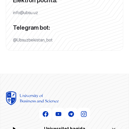
Elektron pochta:
info@ubsu.uz
Telegram bot:
@Ubsuzbekistan_bot
Universitet haqida