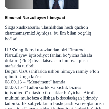
Elmurod Narzullayev himoyasi
Sizga xushxabarlar ulashishdan hech qachon
charchamaymiz! Ayniqsa, bu ilm bilan bog‘liq
bo‘lsa!
UBS'ning fidoyi ustozlaridan biri Elmurod
Narzullayev
iqtisodiyot fanlari bo‘yicha falsafa
doktori (PhD) dissertatsiyasini himoya qilish
arafasida turibdi.
Bugun UzA sahifasida ushbu himoya rasmiy e’lon
qilindi. Unga ko‘ra:
08.00.13 – “Menejment” hamda
08.00.15–“Tadbirkorlik va kichik biznes
iqtisodiyoti” tutash ixtisosliklar bo‘yicha “Atrof-
muhitni muhofaza qilishga ixtisoslashgan ijtimoiy
tadbirkorlik subyektlarini boshqarish va rivojlantirish
strategiyasi” mavzusidagi iqtisodiyot fanlari bo‘yicha