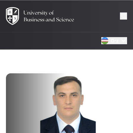
Oʻz
17.01.2025
1950