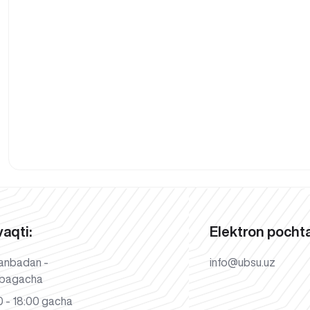
vaqti:
Elektron pochta
anbadan -
info@ubsu.uz
bagacha
 - 18:00 gacha