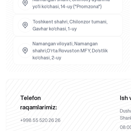
yo‘li ko‘chasi, 14-uy ("Promzona")
Toshkent shahri, Chilonzor tumani,
Gavhar ko‘chasi, 1-uy
Namangan viloyati, Namangan
shahri,O‘rta Rovuston MFY, Do‘stlik
ko‘chasi, 2-uy
Telefon
Ish 
raqamlarimiz:
Dush
Shan
+998 55 520 26 26
08:00