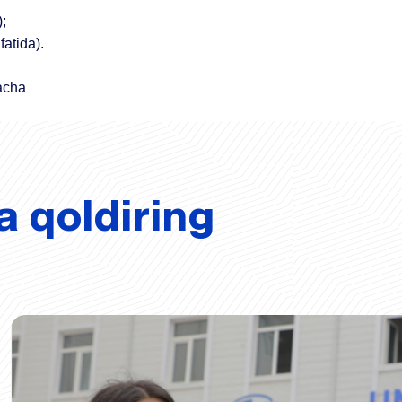
);
fatida).
acha
a qoldiring