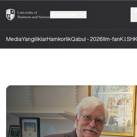
Universitet
Media
Yangiliklar
Hamkorlik
Qabul - 2026
Ilm-fan
K.I.SH
K