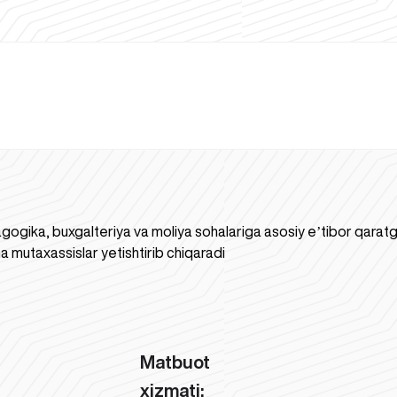
gogika, buxgalteriya va moliya sohalariga asosiy eʼtibor qaratgan
a mutaxassislar yetishtirib chiqaradi
Matbuot
xizmati: