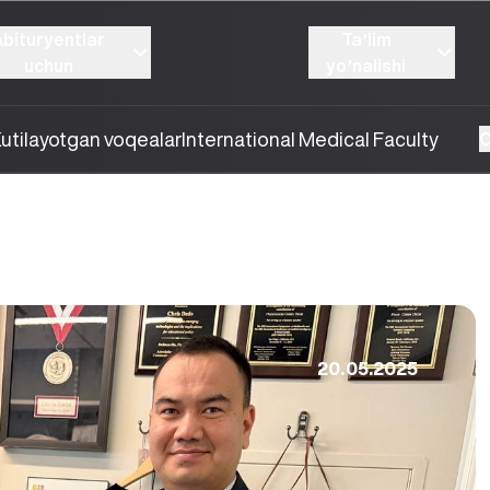
Abituryentlar
Taʼlim
uchun
yoʼnalishi
utilayotgan voqealar
International Medical Faculty
O
20.05.2025