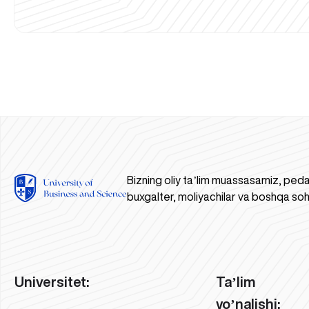
Bizning oliy taʼlim muassasamiz, peda
buxgalter, moliyachilar va boshqa soh
Universitet:
Taʼlim
yoʼnalishi: