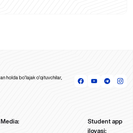
 holda bo‘lajak o‘qituvchilar,
Media:
Student app
ilovasi: