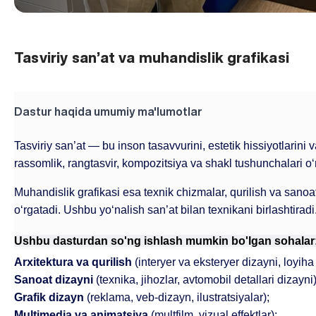
Tasviriy san’at va muhandislik grafikasi
Dastur haqida umumiy ma'lumotlar
Tasviriy san’at — bu inson tasavvurini, estetik hissiyotlarini va
rassomlik, rangtasvir, kompozitsiya va shakl tushunchalari o‘
Muhandislik grafikasi esa texnik chizmalar, qurilish va sanoat
o‘rgatadi. Ushbu yo‘nalish san’at bilan texnikani birlashtiradi
Ushbu dasturdan so'ng ishlash mumkin bo'lgan sohalar
Arxitektura va qurilish
 (interyer va eksteryer dizayni, loyiha
Sanoat dizayni
 (texnika, jihozlar, avtomobil detallari dizayni)
Grafik dizayn
 (reklama, veb-dizayn, ilustratsiyalar);
Multimedia va animatsiya
 (multfilm, vizual effektlar);