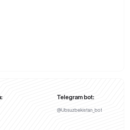
:
Telegram bot:
@Ubsuzbekistan_bot