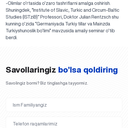
-Olimlar o‘rtasida o‘zaro tashriflarni amalga oshirish.
Shuningdek, “Institute of Slavic, Turkic and Circum-Baltic
Studies (ISTziB)” Professori, Doktor Julian Rentzsch shu
kunning o‘zida “Germaniyada Turkiy tillar va Mainzda
Turkiyshunoslik bo‘limi” mavzusida amaliy seminar o‘tib
UBS professori "Yangi O‘zbekiston yosh olimlari"
Sevimli "UBS xabarnomasi" gazetamizning yangi soni
UBS va bitiruvchi talabalar viloyat hokimligi tomonidan
Til oʻrganishda Ovropacha aytganda "level up" qilishni
Inson kapitaliga yo‘naltirilgan investitsiya — Yangi
berdi.
qatoridan joy oldi!
nashrdan chiqdi!
UBS faoliyati tahlili va istiqboldagi rejalar
UBS oʻqituvchilari Qirgʻizistonda malaka oshirdi
G‘alaba sari olg‘a, O‘zbekiston!
TAYINLOV
UBS OAVda
taqdirlandi
xohlaysizmi?
O‘zbekiston taraqqiyotining eng muhim tayanchi
02.07.2026
01.07.2026
30.06.2026
27.06.2026
24.06.2026
24.06.2026
20.06.2026
20.06.2026
20.06.2026
20.06.2026
Savollaringiz
bo’lsa qoldiring
Savolingiz bormi? Biz tinglashga tayyormiz.