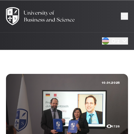
Oʻz
10.01.2025
1726