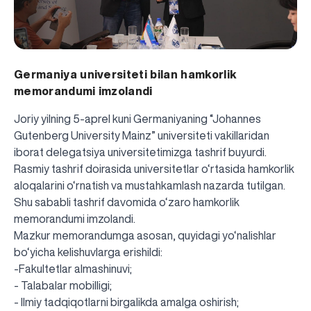
Germaniya universiteti bilan hamkorlik
memorandumi imzolandi
Joriy yilning 5-aprel kuni Germaniyaning “Johannes
Gutenberg University Mainz” universiteti vakillaridan
iborat delegatsiya universitetimizga tashrif buyurdi.
Rasmiy tashrif doirasida universitetlar o‘rtasida hamkorlik
aloqalarini o‘rnatish va mustahkamlash nazarda tutilgan.
Shu sababli tashrif davomida o‘zaro hamkorlik
memorandumi imzolandi.
Mazkur memorandumga asosan, quyidagi yo‘nalishlar
bo‘yicha kelishuvlarga erishildi:
-Fakultetlar almashinuvi;
- Talabalar mobilligi;
- Ilmiy tadqiqotlarni birgalikda amalga oshirish;