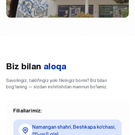
Biz bilan
aloqa
Savolingiz, taklifingiz yoki fikringiz bormi? Biz bilan
bog‘laning — sizdan eshitishdan mamnun bo‘lamiz.
Filiallarimiz:
Namangan shahri, Beshkapa ko‘chasi,
111-uy (Lola)