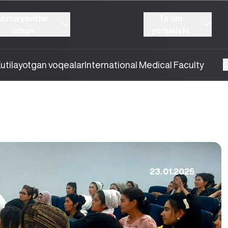
Abituryentlar
Taʼlim
uchun
yoʼnalishi
utilayotgan voqealar
International Medical Faculty
O
23.01.2025