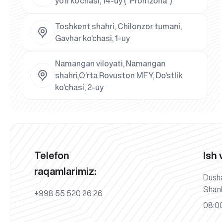
yo‘li ko‘chasi, 14-uy ("Promzona")
Toshkent shahri, Chilonzor tumani,
Gavhar ko‘chasi, 1-uy
Namangan viloyati, Namangan
shahri,O‘rta Rovuston MFY, Do‘stlik
ko‘chasi, 2-uy
Telefon
Ish 
raqamlarimiz:
Dush
Shan
+998 55 520 26 26
08:00