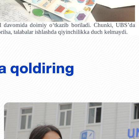
yil davomida doimiy oʻtkazib boriladi. Chunki, UBS’da
rilsa, talabalar ishlashda qiyinchilikka duch kelmaydi.
a qoldiring